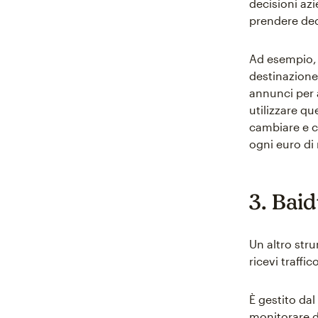
decisioni az
prendere dec
Ad esempio, 
destinazione
annunci per 
utilizzare q
cambiare e c
ogni euro di
3. Bai
Un altro str
ricevi traffi
È gestito da
monitorare da