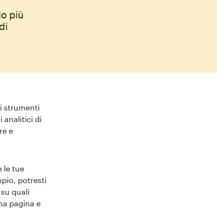
lo più
di
li strumenti
 analitici di
re e
 le tue
mpio, potresti
 su quali
na pagina e