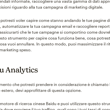
iendali informate, raccogliere una vasta gamma di dati appr
isioni riguardo alla tua campagna di marketing digitale.
potresti voler capire come stanno andando le tue pagine d
, automatizzare la tua campagna email e raccogliere report
assicurarti che le tue campagne si comportino come dovre
uesto strumento per capire cosa funziona bene, cosa potrest
osa vuoi annullare. In questo modo, puoi massimizzare il ri
 marketing speso.
du Analytics
umento che potresti prendere in considerazione è chiamato 
co estero, devi approfittare di questa opzione.
l motore di ricerca cinese Baidu e puoi utilizzare questo st
 dove proviene il tuo traffico, quali sono i tuoi tassi di co