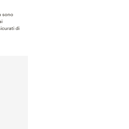
on sono
ai
icurati di