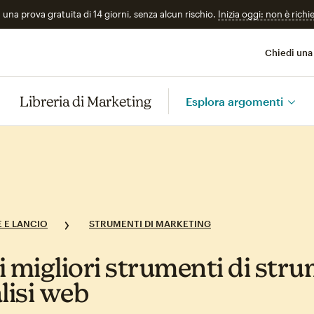
n una prova gratuita di 14 giorni, senza alcun rischio.
Inizia oggi: non è richi
Chiedi una
Libreria di Marketing
Esplora argomenti
 E LANCIO
STRUMENTI DI MARKETING
 i migliori strumenti di str
lisi web