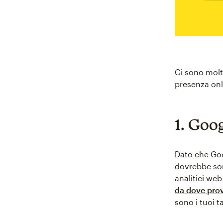
Ci sono molti
presenza onl
1. Goo
Dato che Goo
dovrebbe sor
analitici web
da dove provi
sono i tuoi t