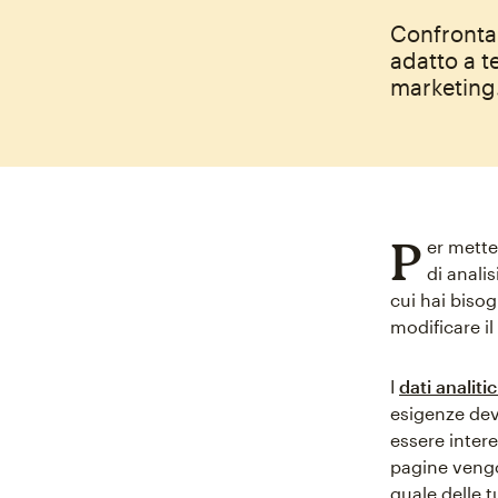
Confronta 
adatto a te
marketing
P
er mette
di analis
cui hai biso
modificare il
I
dati analiti
esigenze devi
essere inter
pagine vengo
quale delle t