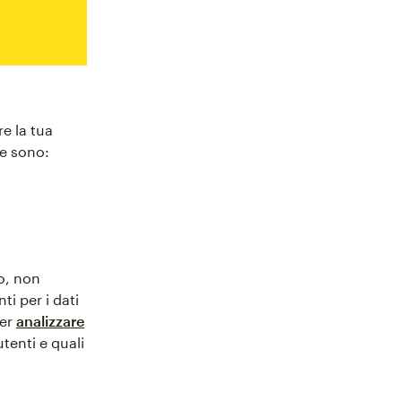
re la tua
re sono:
o, non
i per i dati
per
analizzare
tenti e quali