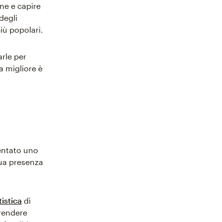
one e capire
degli
iù popolari.
arle per
a migliore è
entato uno
tua presenza
tistica
di
rendere