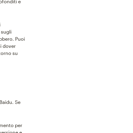
ofonditi e
i
 sugli
bbero. Puoi
i dover
torno su
Baidu. Se
rumento per
nversione e