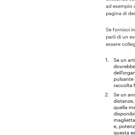
ad esempio un
pagina di de
Se fornisci i
parli di un e
essere colleg
Se un arti
dovrebbe 
dell'orga
pulsante 
raccolta 
Se un ann
distanze,
quella ma
disponibi
maglietta
e, potenz
questa e