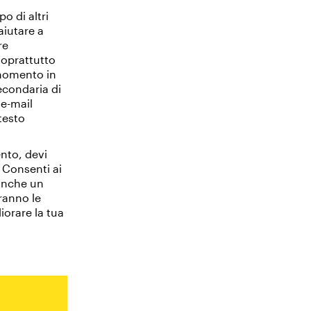
o di altri
aiutare a
re
soprattutto
 momento in
secondaria di
 e-mail
testo
ento, devi
. Consenti ai
 anche un
eranno le
iorare la tua