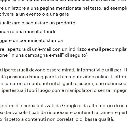
re un lettore a una pagina menzionata nel testo, ad esempi
criversi a un evento o a una gara
isualizzare o acquistare un prodotto
onare a una raccolta fondi
eggere un comunicato stampa
are l'apertura di un'e-mail con un indirizzo e-mail precompila
ione "In una campagna e-mail" di seguito)
 ipertestuali devono essere mirati, informativi e utili per il le
ità possono danneggiare la tua reputazione online. I lettori 
nsumatori di contenuti intelligenti e esperti, che riconosco
 ipertestuali fuori luogo come manipolatori o senza impeg
algoritmi di ricerca utilizzati da Google e da altri motori di ri
bastanza sofisticati da riconoscere contenuti altamente pert
 rispetto a contenuti non correlati o di bassa qualità.