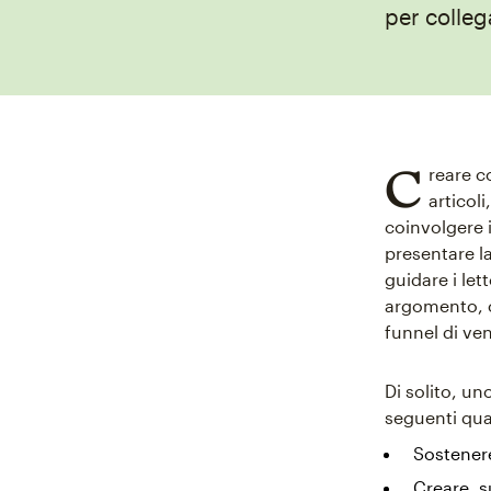
per colleg
C
reare c
articoli
coinvolgere i
presentare l
guidare i let
argomento, c
funnel di ven
Di solito, un
seguenti qua
Sostenere
Creare, s