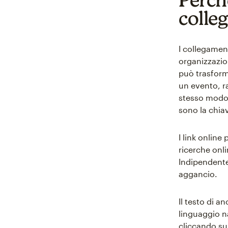
colle
I collegament
organizzazio
può trasform
un evento, r
stesso modo 
sono la chiav
I link online
ricerche onli
Indipendentem
aggancio.
Il testo di 
linguaggio na
cliccando su