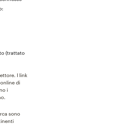
o:
to (trattato
ttore. I link
online di
no i
no.
cerca sono
inenti