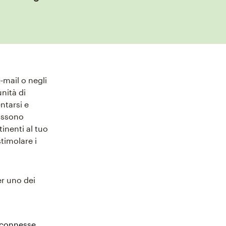
-mail o negli
unità di
ntarsi e
possono
tinenti al tuo
timolare i
er uno dei
erconnesse