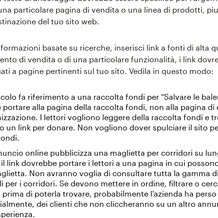
a particolare pagina di vendita o una linea di prodotti, piu
stinazione del tuo sito web.
nformazioni basate su ricerche, inserisci link a fonti di alta q
vento di vendita o di una particolare funzionalità, i link dov
ati a pagine pertinenti sul tuo sito. Vedila in questo modo:
colo fa riferimento a una raccolta fondi per “Salvare le balene
portare alla pagina della raccolta fondi, non alla pagina di
nizzazione. I lettori vogliono leggere della raccolta fondi e 
o un link per donare. Non vogliono dover spulciare il sito pe
fondi.
uncio online pubblicizza una maglietta per corridori su lu
 il link dovrebbe portare i lettori a una pagina in cui posson
glietta. Non avranno voglia di consultare tutta la gamma di
li per i corridori. Se devono mettere in ordine, filtrare o cer
 prima di poterla trovare, probabilmente l'azienda ha perso
ialmente, dei clienti che non cliccheranno su un altro ann
sperienza.