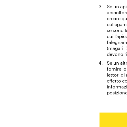
Se un api
apicoltor
creare qu
collegame
se sono l
cui l'apic
falegname
(magari l
devono ri
Se un alt
fornire lo
lettori d
effetto c
informazi
posizione 