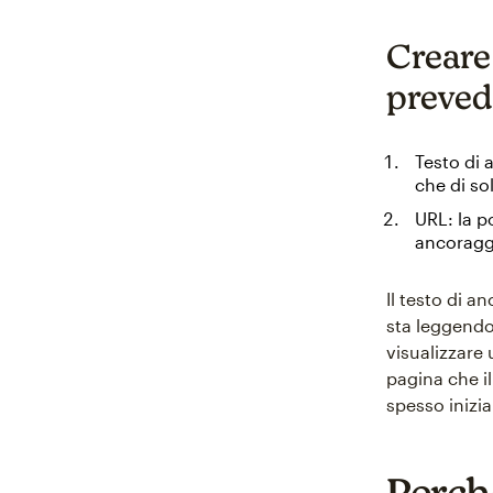
Creare
preved
Testo di 
che di so
URL: la p
ancoragg
Il testo di a
sta leggendo,
visualizzare
pagina che il
spesso inizia
Perch