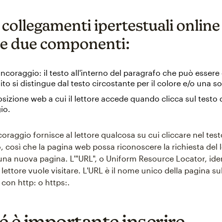
 collegamenti ipertestuali online
e due componenti:
ancoraggio: il testo all'interno del paragrafo che può essere 
lito si distingue dal testo circostante per il colore e/o una s
osizione web a cui il lettore accede quando clicca sul testo 
io.
ncoraggio fornisce al lettore qualcosa su cui cliccare nel tes
 così che la pagina web possa riconoscere la richiesta del l
 una nuova pagina. L'"URL", o Uniform Resource Locator, iden
 lettore vuole visitare. L'URL è il nome unico della pagina s
 con http: o https:.
é è importante inserire