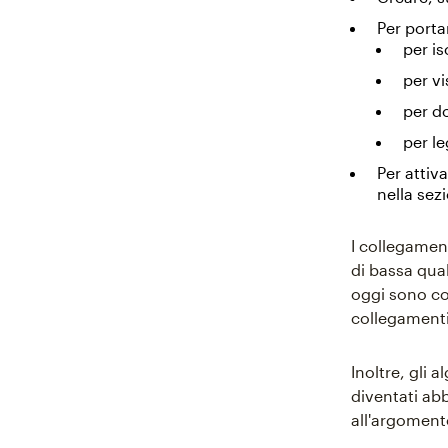
Per porta
per is
per v
per d
per l
Per attiv
nella sez
I collegamenti
di bassa qual
oggi sono co
collegamenti
Inoltre, gli 
diventati ab
all'argomento