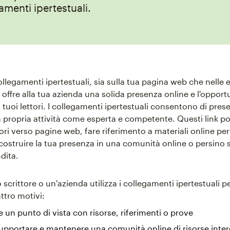
amenti ipertestuali.
ollegamenti ipertestuali, sia sulla tua pagina web che nelle e
, offre alla tua azienda una solida presenza online e l'opport
 tuoi lettori. I collegamenti ipertestuali consentono di prese
a propria attività come esperta e competente. Questi link 
tori verso pagine web, fare riferimento a materiali online per
ostruire la tua presenza in una comunità online o persino s
dita.
o scrittore o un'azienda utilizza i collegamenti ipertestuali p
ttro motivi:
 un punto di vista con risorse, riferimenti o prove
upportare e mantenere una comunità online di risorse int