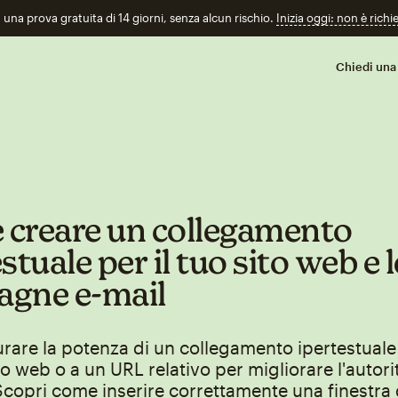
n una prova gratuita di 14 giorni, senza alcun rischio.
Inizia oggi: non è richi
Chiedi una
creare un collegamento
stuale per il tuo sito web e l
gne e‑mail
rare la potenza di un collegamento ipertestuale 
zo web o a un URL relativo per migliorare l'autori
copri come inserire correttamente una finestra 