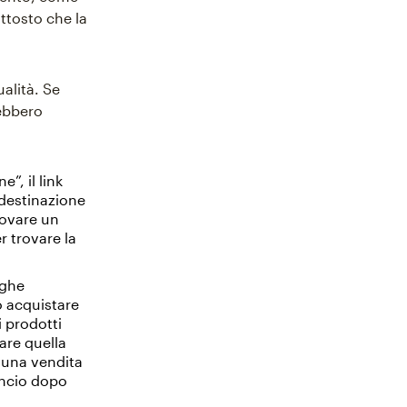
ttosto che la
ualità. Se
rebbero
”, il link
 destinazione
trovare un
r trovare la
nghe
o acquistare
 prodotti
care quella
 una vendita
uncio dopo