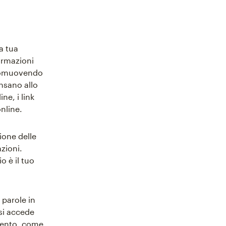
la tua
ormazioni
 promuovendo
nsano allo
e, i link
online.
zione delle
zioni.
o è il tuo
 parole in
 si accede
omento, come