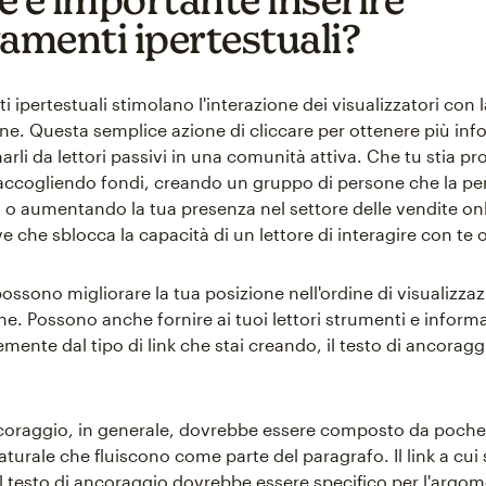
gamenti ipertestuali?
i ipertestuali stimolano l'interazione dei visualizzatori con 
ne. Questa semplice azione di cliccare per ottenere più inf
arli da lettori passivi in una comunità attiva. Che tu stia
accogliendo fondi, creando un gruppo di persone che la pe
o aumentando la tua presenza nel settore delle vendite onlin
e che sblocca la capacità di un lettore di interagire con te 
 possono migliorare la tua posizione nell'ordine di visualizza
ne. Possono anche fornire ai tuoi lettori strumenti e informa
ente dal tipo di link che stai creando, il testo di ancoraggi
ancoraggio, in generale, dovrebbe essere composto da poche
turale che fluiscono come parte del paragrafo. Il link a cui
l testo di ancoraggio dovrebbe essere specifico per l'arg