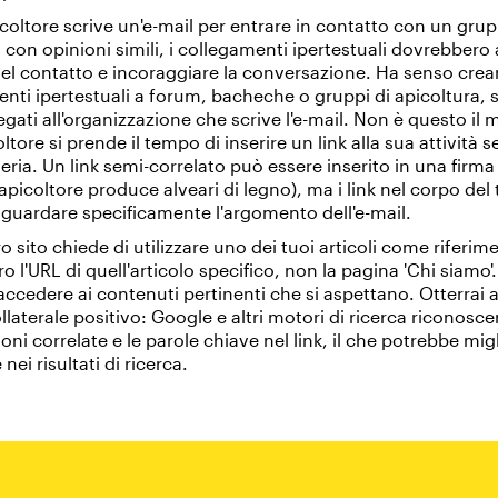
coltore scrive un'e-mail per entrare in contatto con un grupp
i con opinioni simili, i collegamenti ipertestuali dovrebbero 
el contatto e incoraggiare la conversazione. Ha senso crea
nti ipertestuali a forum, bacheche o gruppi di apicoltura, 
egati all'organizzazione che scrive l'e-mail. Non è questo il
oltore si prende il tempo di inserire un link alla sua attività 
ria. Un link semi-correlato può essere inserito in una firma
'apicoltore produce alveari di legno), ma i link nel corpo del 
guardare specificamente l'argomento dell'e-mail.
ro sito chiede di utilizzare uno dei tuoi articoli come riferim
ro l'URL di quell'articolo specifico, non la pagina 'Chi siamo'
i accedere ai contenuti pertinenti che si aspettano. Otterrai
ollaterale positivo: Google e altri motori di ricerca riconosc
oni correlate e le parole chiave nel link, il che potrebbe migl
nei risultati di ricerca.