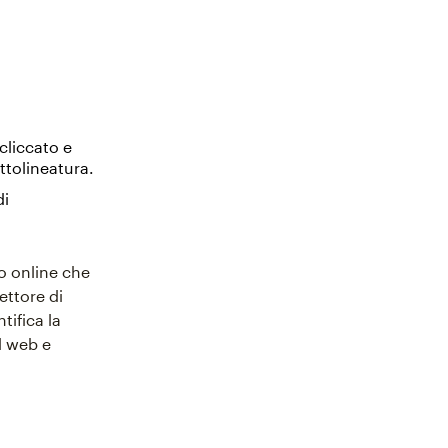
cliccato e
ottolineatura.
di
to online che
ettore di
tifica la
ul web e