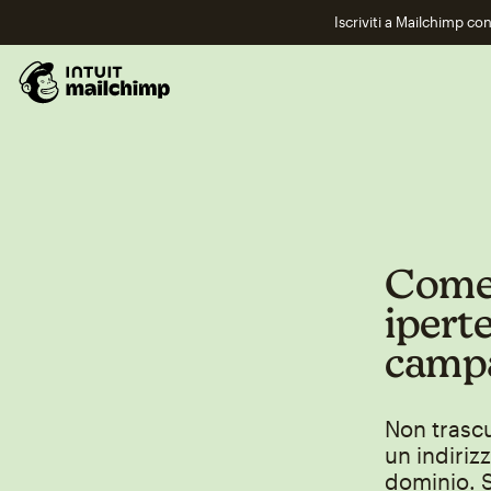
Iscriviti a Mailchimp co
Come 
iperte
campa
Non trascu
un indiriz
dominio. S