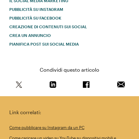
IL SOCIAL MEDIA MARKETING
PUBBLICITÀ SU INSTAGRAM
PUBBLICITÀ SU FACEBOOK
CREAZIONE DI CONTENUTI SUI SOCIAL
CREA UN ANNUNCIO
PIANIFICA POST SUI SOCIAL MEDIA
Condividi questo articolo
Condividi questo articolo su Twitter
Condividi questo articolo su Linkedi
Condividi questo arti
Invia qu
Link correlati:
Come pubblicare su Instagram da un PC
Come caricare un video su YouTube su dispositivi mobili e