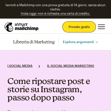
Iscriviti a Mailchimp con una prova gratuita di 14 giorni, senza alcun
rischio.
Inizia oggi: non è richiesta una carta di credito.
Men
Provalo gratis
Libreria di Marketing
Esplora argomenti
I SOCIAL MEDIA
IL SOCIAL MEDIA MARKETING
Come ripostare post e
storie su Instagram,
passo dopo passo