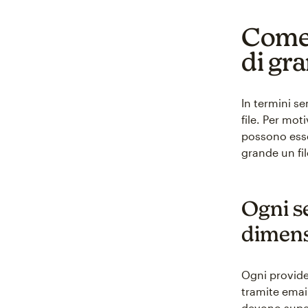
Come 
di gr
In termini se
file. Per mot
possono esser
grande un fil
Ogni se
dimensi
Ogni provider
tramite emai
devono supera