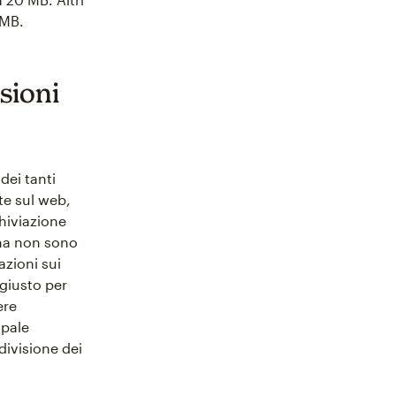
 MB.
nsioni
dei tanti
te sul web,
chiviazione
 ma non sono
azioni sui
 giusto per
ere
ipale
ivisione dei