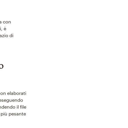
Ma con
i, è
azio di
o
non elaborati
o eseguendo
dendo il file
a più pesante