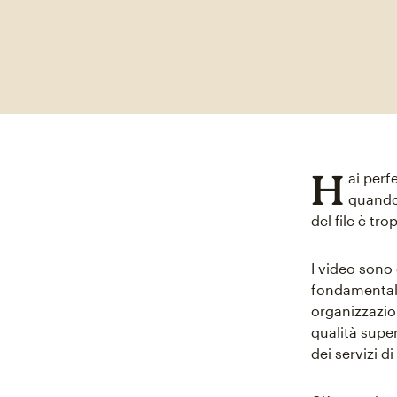
H
ai perf
quando 
del file è t
I video sono 
fondamentale
organizzazion
qualità supe
dei servizi d