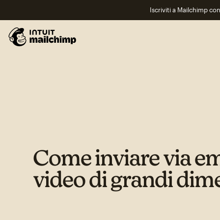
Iscriviti a Mailchimp co
Come inviare via ema
video di grandi dim