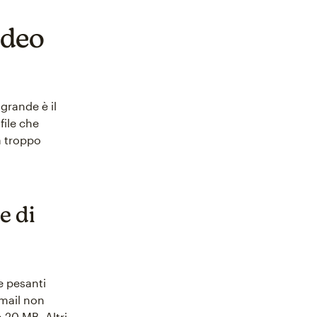
ideo
 grande è il
file che
a troppo
e di
le pesanti
Gmail non
a 20 MB. Altri