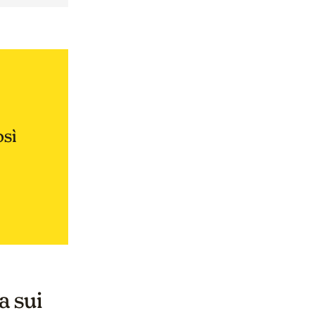
osì
a sui