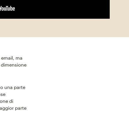
a email, ma
a dimensione
ono una parte
ose
ione di
maggior parte