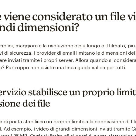
viene considerato un file v
andi dimensioni?
mplici, maggiore è la risoluzione e più lungo è il filmato, più
ivi di sicurezza, i provider di email limitano le dimensioni dei 
e inviati tramite i propri server. Allora quando si consider
e? Purtroppo non esiste una linea guida valida per tutti.
rvizio stabilisce un proprio limit
one dei file
 di posta stabilisce un proprio limite alla condivisione di fi
l. Ad esempio, i video di grandi dimensioni inviati tramite 
re i 25 MB. Outlook limita gli allegati di posta elettronica 