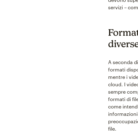
servizi – com
Formati
divers
A seconda di 
formati disp
mentre i vide
cloud. I vid
sempre compa
formati di fi
come intendi 
informazioni 
preoccupazio
file.