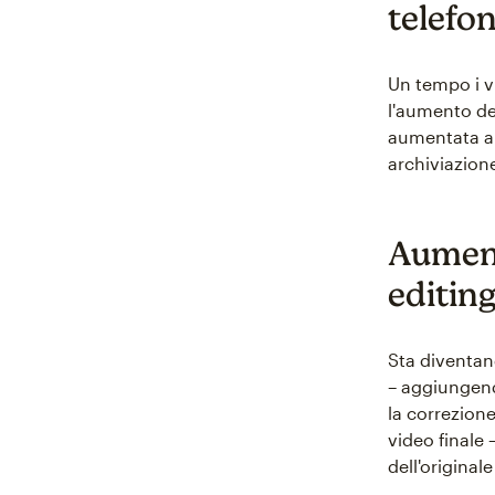
telefon
Un tempo i vi
l'aumento del
aumentata an
archiviazion
Aument
editin
Sta diventand
– aggiungend
la correzion
video finale
dell'original