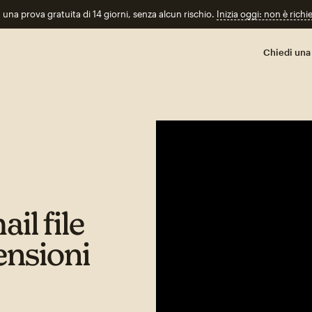
n una prova gratuita di 14 giorni, senza alcun rischio.
Inizia oggi: non è richi
Chiedi una
il file
ensioni