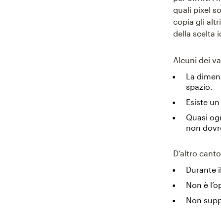
quali pixel s
copia gli alt
della scelta 
Alcuni dei v
La dimens
spazio.
Esiste un
Quasi ogn
non dovre
D’altro cant
Durante i
Non è l’o
Non suppo