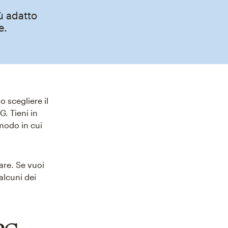
iù adatto
e.
 scegliere il
. Tieni in
 modo in cui
are. Se vuoi
alcuni dei