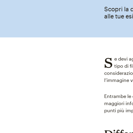
Scopri la 
alle tue es
S
e devi a
tipo di 
considerazio
l’immagine vi
Entrambe le 
maggiori info
punti più im