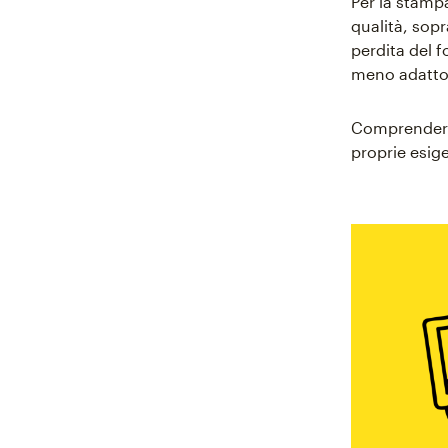
Per la stamp
qualità, sop
perdita del f
meno adatto 
Comprendere 
proprie esige