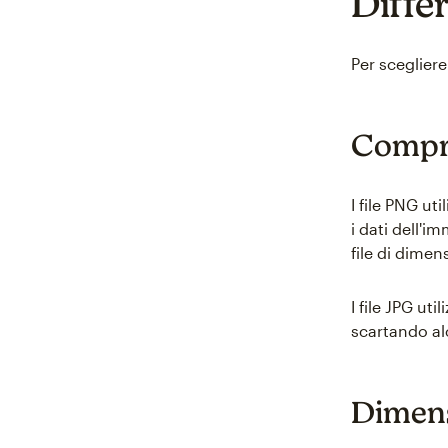
Diffe
Per scegliere
Compr
I file PNG u
i dati dell'
file di dimen
I file JPG ut
scartando al
Dimens