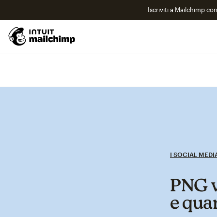
Iscriviti a Mailchimp co
I SOCIAL MEDI
PNG v
e qua