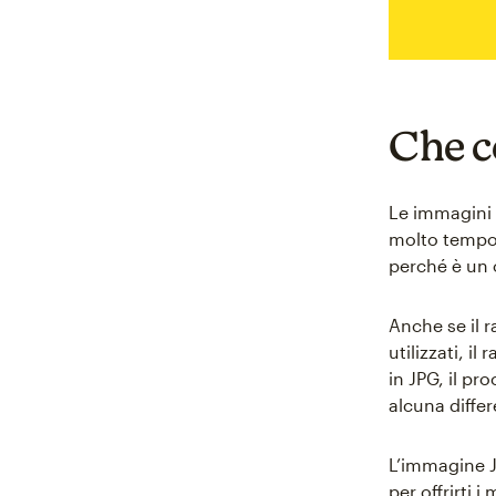
Che c
Le immagini 
molto tempo.
perché è un 
Anche se il 
utilizzati, i
in JPG, il pr
alcuna diffe
L’immagine J
per offrirti 