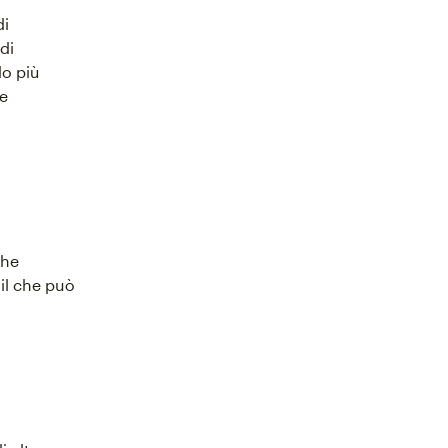
di
di
do più
he
che
il che può