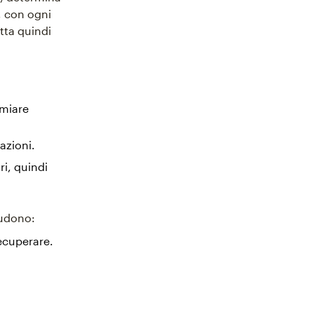
, con ogni
atta quindi
rmiare
azioni.
i, quindi
ludono:
ecuperare.