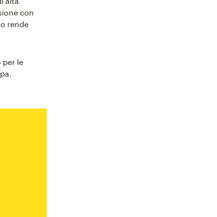
i alta
ssione con
 lo rende
 per le
mpa.