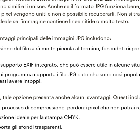
ono simili e li unisce. Anche se il formato JPG funziona bene
ri pixel vengono uniti e non è possibile recuperarli. Non si tr
ideale se l’immagine contiene linee nitide o molto testo.
antaggi principali delle immagini JPG includono:
ione del file sarà molto piccola al termine, facendoti rispa
 supporto EXIF integrato, che può essere utile in alcune situ
i programma supporta i file JPG dato che sono così popolar
sti avere intoppi.
o, tale opzione presenta anche alcuni svantaggi. Questi inc
l processo di compressione, perderai pixel che non potrai r
pzione ideale per la stampa CMYK.
rta gli sfondi trasparenti.