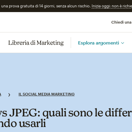
n una prova gratuita di 14 giorni, senza alcun rischio.
Inizia oggi: non è richi
Chiedi una
Libreria di Marketing
Esplora argomenti
A
IL SOCIAL MEDIA MARKETING
s JPEG: quali sono le diffe
ndo usarli