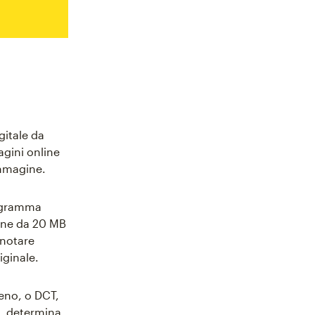
gitale da
gini online
immagine.
rogramma
agine da 20 MB
 notare
iginale.
eno, o DCT,
ne, determina