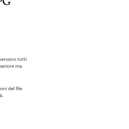
JPG
servano tutti
periore ma
ni del file
à.