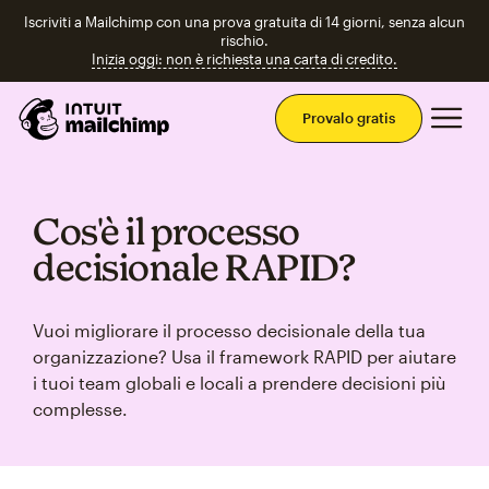
Iscriviti a Mailchimp con una prova gratuita di 14 giorni, senza alcun
rischio.
Inizia oggi: non è richiesta una carta di credito.
Men
Provalo gratis
Cos'è il processo
decisionale RAPID?
Vuoi migliorare il processo decisionale della tua
organizzazione? Usa il framework RAPID per aiutare
i tuoi team globali e locali a prendere decisioni più
complesse.