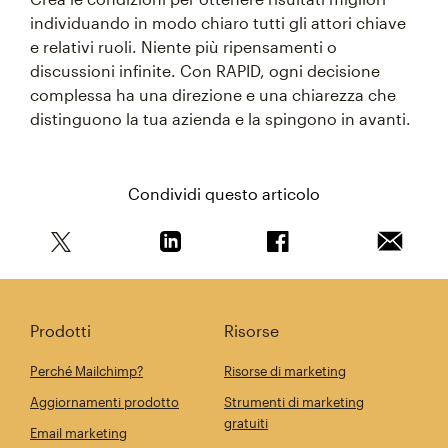
individuando in modo chiaro tutti gli attori chiave
e relativi ruoli. Niente più ripensamenti o
discussioni infinite. Con RAPID, ogni decisione
complessa ha una direzione e una chiarezza che
distinguono la tua azienda e la spingono in avanti.
Condividi questo articolo
Condividi questo articolo su Twitter
Condividi questo articolo su Linkedi
Condividi questo arti
Invia qu
Prodotti
Risorse
Perché Mailchimp?
Risorse di marketing
Aggiornamenti prodotto
Strumenti di marketing
gratuiti
Email marketing