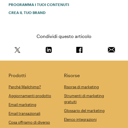
PROGRAMMA I TUOI CONTENUTI
CREA IL TUO BRAND
Condividi questo articolo
Condividi questo articolo su Twitter
Condividi questo articolo su Linkedi
Condividi questo arti
Invia qu
Prodotti
Risorse
Perché Mailchimp?
Risorse di marketing
Aggiornamenti prodotto
Strumenti di marketing
gratuiti
Email marketing
Glossario del marketing
Email transazionali
Elenco integrazioni
Cosa offriamo di diverso