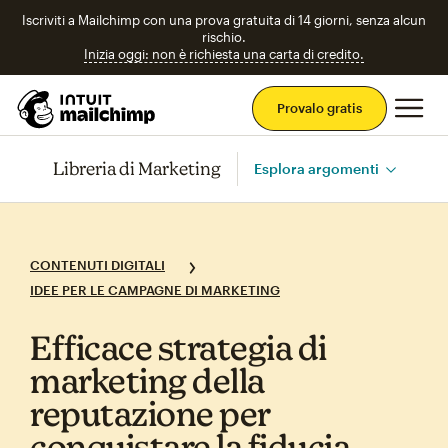
Iscriviti a Mailchimp con una prova gratuita di 14 giorni, senza alcun
rischio.
Inizia oggi: non è richiesta una carta di credito.
Men
Provalo gratis
Libreria di Marketing
Esplora argomenti
CONTENUTI DIGITALI
IDEE PER LE CAMPAGNE DI MARKETING
Efficace strategia di
marketing della
reputazione per
conquistare la fiducia