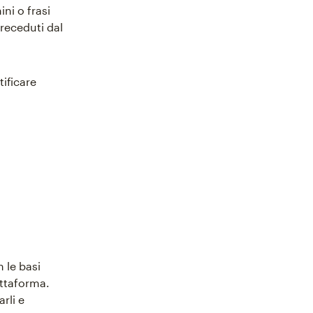
ni o frasi
receduti dal
tificare
n le basi
attaforma.
rli e