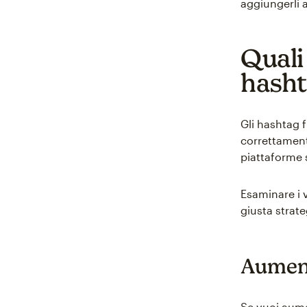
aggiungerli a
Quali 
hasht
Gli hashtag 
correttament
piattaforme 
Esaminare i 
giusta strate
Aumenta
Se vuoi aume