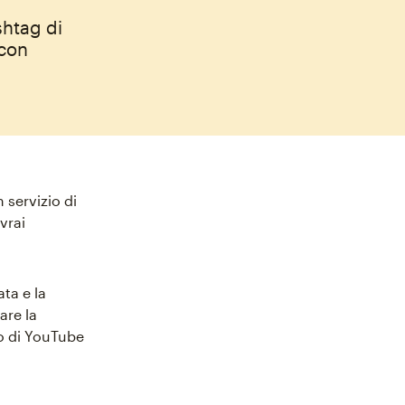
shtag di
 con
 servizio di
vrai
ta e la
are la
o di YouTube