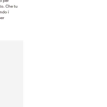
o per
to. Che tu
ndo i
per