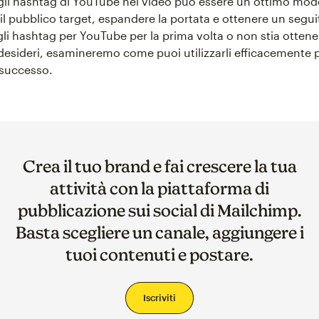
gli hashtag di YouTube nei video può essere un ottimo mod
il pubblico target, espandere la portata e ottenere un segui
gli hashtag per YouTube per la prima volta o non stia ottene
e desideri, esamineremo come puoi utilizzarli efficacemente 
l successo.
Crea il tuo brand e fai crescere la tua
attività con la piattaforma di
pubblicazione sui social di Mailchimp.
Basta scegliere un canale, aggiungere i
tuoi contenuti e postare.
Iscriviti