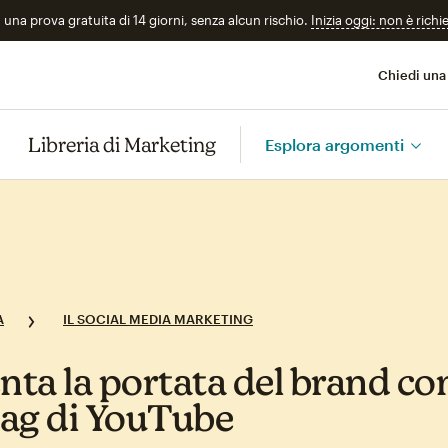
n una prova gratuita di 14 giorni, senza alcun rischio.
Inizia oggi: non è richi
Chiedi una
Libreria di Marketing
Esplora argomenti
A
IL SOCIAL MEDIA MARKETING
ta la portata del brand con
ag di YouTube