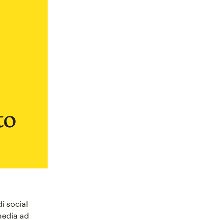
to
i social
media ad