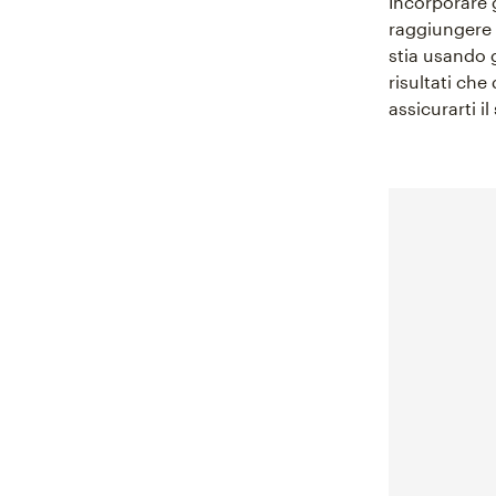
Incorporare 
raggiungere 
stia usando 
risultati ch
assicurarti i