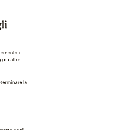
li
plementati
g su altre
eterminare la
orretto degli