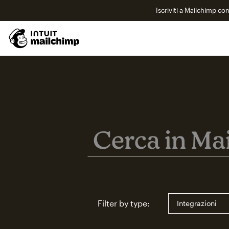
Iscriviti a Mailchimp co
Cerca in Mailchimp
Cerca in Mailch
Filter by type: