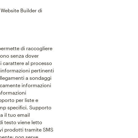
 Website Builder di
 permette di raccogliere
lefono senza dover
i carattere al processo
 informazioni pertinenti
collegamenti a sondaggi
aticamente informazioni
informazioni
porto per liste e
imp specifici. Supporto
a il tuo email
i testo viene letto
vi prodotti tramite SMS
amente: non serve