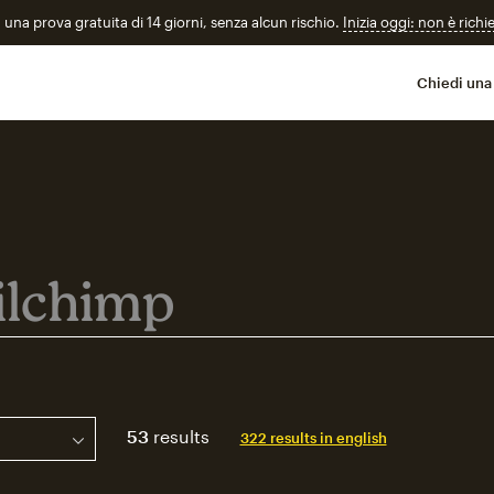
n una prova gratuita di 14 giorni, senza alcun rischio.
Inizia oggi: non è richi
Chiedi una
imp
53
results
322 results in english