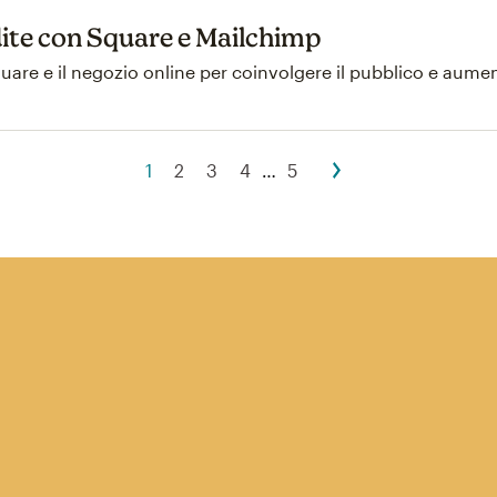
ite con Square e Mailchimp
quare e il negozio online per coinvolgere il pubblico e aumen
1
2
3
4
…
5