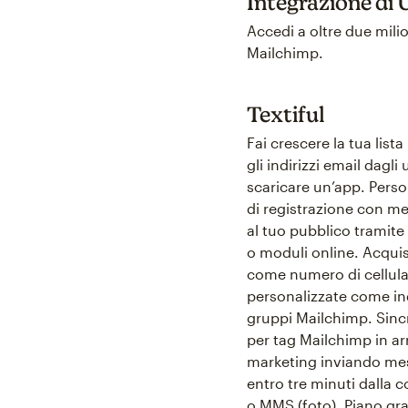
Integrazione di
Accedi a oltre due mili
Mailchimp.
Textiful
Fai crescere la tua list
gli indirizzi email dagl
scaricare un’app. Perso
di registrazione con me
al tuo pubblico tramite
o moduli online. Acquis
come numero di cellular
personalizzate come ind
gruppi Mailchimp. Sincro
per tag Mailchimp in arr
marketing inviando messa
entro tre minuti dalla 
o MMS (foto). Piano gra