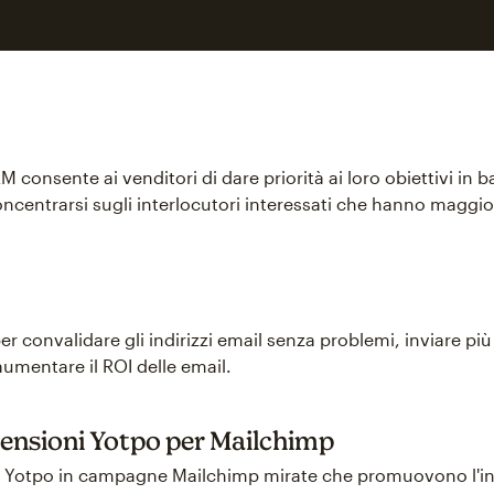
onsente ai venditori di dare priorità ai loro obiettivi in ba
oncentrarsi sugli interlocutori interessati che hanno maggior
convalidare gli indirizzi email senza problemi, inviare più e
 aumentare il ROI delle email.
censioni Yotpo per Mailchimp
i Yotpo in campagne Mailchimp mirate che promuovono l'inte