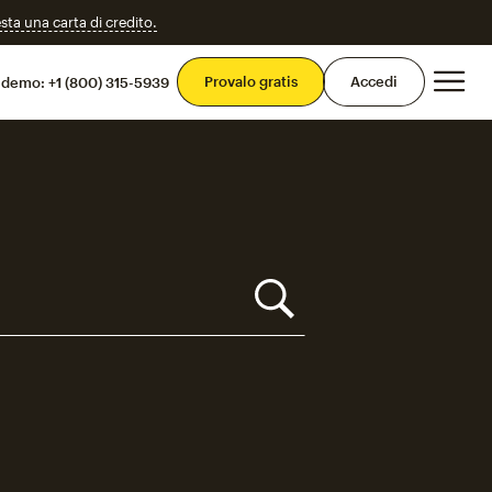
esta una carta di credito.
Men
Provalo gratis
Accedi
 demo:
+1 (800) 315-5939