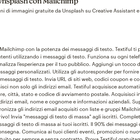
 Unsplash con Mailchimp
oni di immagini gratuite da Unsplash su Creative Assistant e
a Mailchimp con la potenza dei messaggi di testo. Textiful ti
i utenti utilizzando i messaggi di testo. Funziona su ogni te
nalizza l’esperienza per il tuo pubblico. Aggiungi un tocco d
ssaggi personalizzati. Utilizza gli autoresponder per fornire
 messaggi di testo. Invia URL di siti web, codici coupon e 
isci non solo gli indirizzi email. Textiful acquisisce autom
e, città, stato e codice di avviamento postale. Acquisisci 
irizzi email, nome e cognome e informazioni aziendali. Sup
nizza gli indirizzi email acquisiti con liste e gruppi Mailch
ivo! Invia "messaggi di testo di massa" agli iscritti. Complet
ggi di testo di massa ai tuoi iscritti. Il 90% dei messaggi d
consegna. Comunica ai tuoi clienti eventi, promozioni o nuo
tuito per sempre e senza contratto. Prova Textiful gratuit