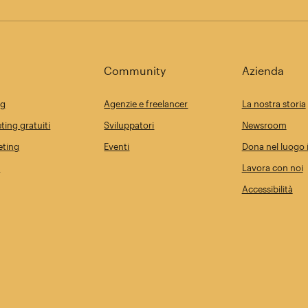
Community
Azienda
ng
Agenzie e freelancer
La nostra storia
ting gratuiti
Sviluppatori
Newsroom
eting
Eventi
Dona nel luogo i
i
Lavora con noi
Accessibilità