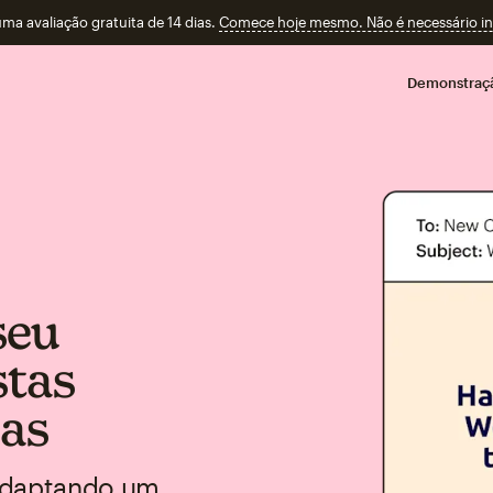
a avaliação gratuita de 14 dias.
Comece hoje mesmo. Não é necessário ins
Demonstraç
seu
stas
sas
 adaptando um