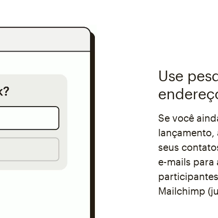
Use pesq
endereço
Se você ainda
lançamento, 
seus contato
e-mails para
participante
Mailchimp (j