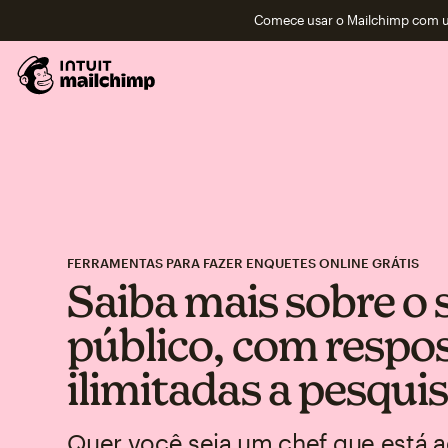
Comece usar o Mailchimp com um
FERRAMENTAS PARA FAZER ENQUETES ONLINE GRÁTIS
Saiba mais sobre o 
público, com respo
ilimitadas a pesqui
Quer você seja um chef que está