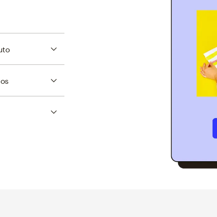
uto
dos