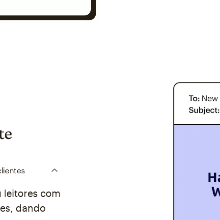
te
lientes
 leitores com
les, dando