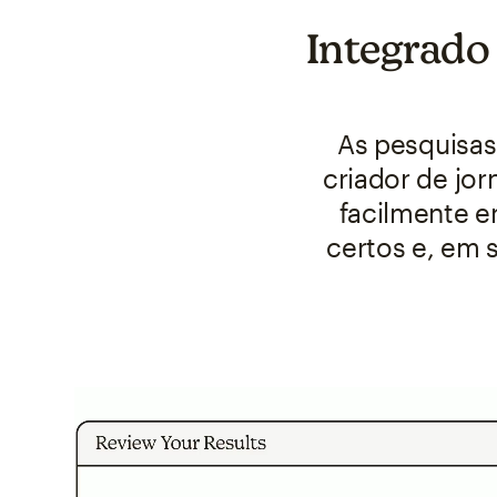
Integrado 
As pesquisas
criador de jor
facilmente en
certos e, em 