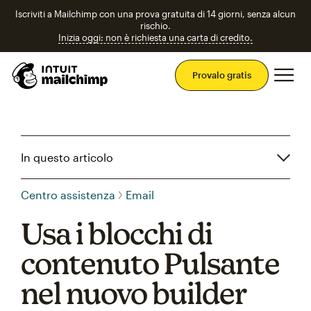
Iscriviti a Mailchimp con una prova gratuita di 14 giorni, senza alcun
rischio.
Inizia oggi: non è richiesta una carta di credito.
Men
Provalo gratis
In questo articolo
Centro assistenza
Email
Usa i blocchi di
contenuto Pulsante
nel nuovo builder