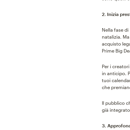
2. Inizia pres
Nella fase di
natalizia. Ma
acquisto lega
Prime Big De
Per i creator
in anticipo. 
tuoi calendar
che premiano
Il pubblico 
già integrato
3. Approfond