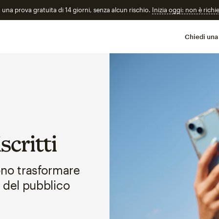
n una prova gratuita di 14 giorni, senza alcun rischio.
Inizia oggi: non è richi
Chiedi una
scritti
ono trasformare
a del pubblico