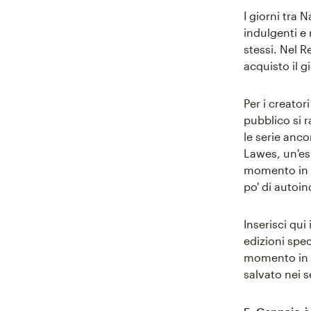
I giorni tra 
indulgenti e r
stessi. Nel R
acquisto il g
Per i creatori
pubblico si r
le serie anc
Lawes, un'es
momento in cu
po' di autoi
Inserisci qui
edizioni speci
momento in c
salvato nei s