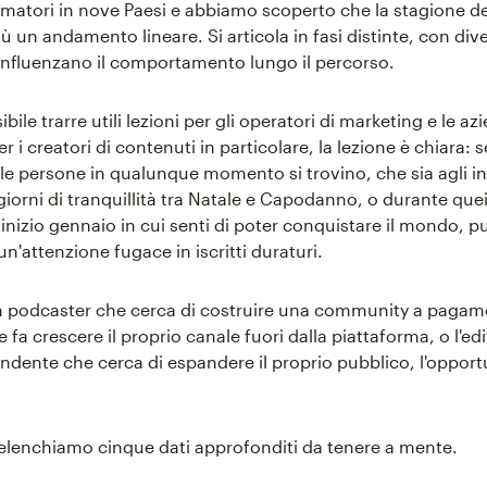
atori in nove Paesi e abbiamo scoperto che la stagione del
 un andamento lineare. Si articola in fasi distinte, con dive
influenzano il comportamento lungo il percorso.
ibile trarre utili lezioni per gli operatori di marketing e le az
er i creatori di contenuti in particolare, la lezione è chiara:
le persone in qualunque momento si trovino, che sia agli ini
giorni di tranquillità tra Natale e Capodanno, o durante quei
i inizio gennaio in cui senti di poter conquistare il mondo, p
n'attenzione fugace in iscritti duraturi.
n podcaster che cerca di costruire una community a pagam
fa crescere il proprio canale fuori dalla piattaforma, o l'ed
endente che cerca di espandere il proprio pubblico, l'opportu
i elenchiamo cinque dati approfonditi da tenere a mente.