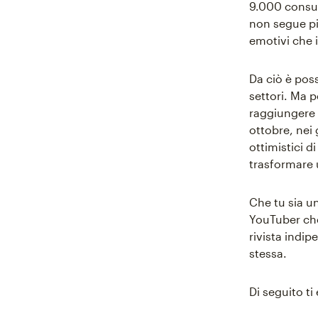
9.000 consum
non segue più
emotivi che 
Da ciò è poss
settori. Ma p
raggiungere 
ottobre, nei 
ottimistici d
trasformare u
Che tu sia u
YouTuber che 
rivista indip
stessa.
Di seguito t