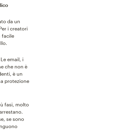
lico
ato da un
r i creatori
 facile
llo.
Le email, i
one che non è
denti, è un
na protezione
iù fasi, molto
 arrestano.
rse, se sono
tinguono