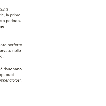
 punta
,
zie, la prima
sto periodo,
one
ento perfetto
ervato nelle
co.
ché risuonano
mp, puoi
pper gioiosi
,