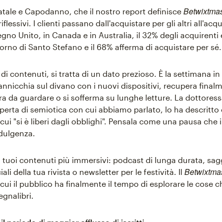
Betwixtma
Natale e Capodanno, che il nostro report definisce
iflessivi. I clienti passano dall'acquistare per gli altri all'acq
egno Unito, in Canada e in Australia, il 32% degli acquirenti
iorno di Santo Stefano e il 68% afferma di acquistare per sé.
 di contenuti, si tratta di un dato prezioso. È la settimana in 
annicchia sul divano con i nuovi dispositivi, recupera finalm
ora da guardare o si sofferma su lunghe letture. La dottores
perta di semiotica con cui abbiamo parlato, lo ha descritto
i "si è liberi dagli obblighi". Pensala come una pausa che i
ndulgenza.
 i tuoi contenuti più immersivi: podcast di lunga durata, sag
Betwixtma
ali della tua rivista o newsletter per le festività. Il
ui il pubblico ha finalmente il tempo di esplorare le cose 
egnalibri.