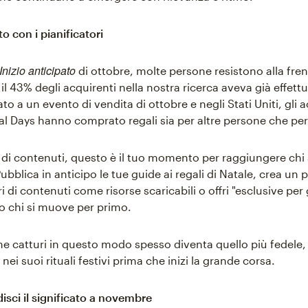
to con i pianificatori
Inizio anticipato
di ottobre, molte persone resistono alla fre
 il 43% degli acquirenti nella nostra ricerca aveva già effett
to a un evento di vendita di ottobre e negli Stati Uniti, gli a
al Days hanno comprato regali sia per altre persone che per 
i di contenuti, questo è il tuo momento per raggiungere chi 
Pubblica in anticipo le tue guide ai regali di Natale, crea un
i di contenuti come risorse scaricabili o offri "esclusive per gl
 chi si muove per primo.
che catturi in questo modo spesso diventa quello più fedele,
 nei suoi rituali festivi prima che inizi la grande corsa.
isci il significato a novembre