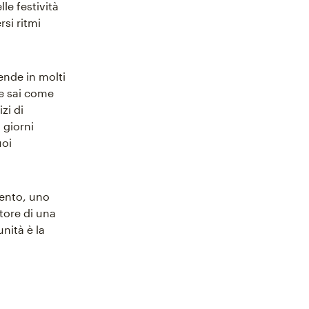
le festività
rsi ritmi
iende in molti
 se sai come
zi di
 giorni
uoi
ento, uno
itore di una
nità è la