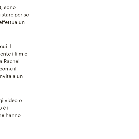
s
, sono
uistare per se
 effettua un
cui il
ente i film e
sa Rachel
 come il
nvita a un
gi video o
s
è il
che hanno