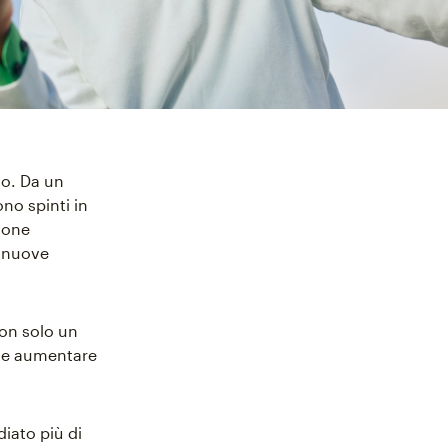
so. Da un
ono spinti in
rsone
e nuove
on solo un
o e aumentare
iato più di