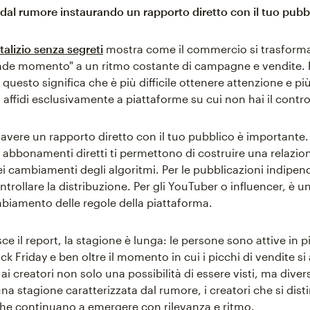
i dal rumore instaurando un rapporto diretto con il tuo pubb
alizio senza segreti
mostra come il commercio si trasform
nde momento" a un ritmo costante di campagne e vendite. Pe
 questo significa che è più difficile ottenere attenzione e più
i affidi esclusivamente a piattaforme su cui non hai il contro
avere un rapporto diretto con il tuo pubblico è importante. 
i abbonamenti diretti ti permettono di costruire una relazi
ei cambiamenti degli algoritmi. Per le pubblicazioni indipen
trollare la distribuzione. Per gli YouTuber o influencer, è u
mbiamento delle regole della piattaforma.
e il report, la stagione è lunga: le persone sono attive in p
ck Friday e ben oltre il momento in cui i picchi di vendite si
ai creatori non solo una possibilità di essere visti, ma dive
una stagione caratterizzata dal rumore, i creatori che si dis
che continuano a emergere con rilevanza e ritmo.