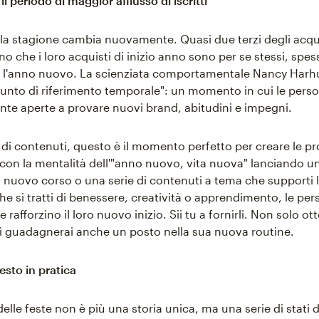
il periodo di maggior afflusso di iscritti
 la stagione cambia nuovamente. Quasi due terzi degli acqu
o che i loro acquisti di inizio anno sono per se stessi, spes
r l'anno nuovo. La scienziata comportamentale Nancy Harhu
unto di riferimento temporale": un momento in cui le pers
nte aperte a provare nuovi brand, abitudini e impegni.
i di contenuti, questo è il momento perfetto per creare le pr
ti con la mentalità dell'"anno nuovo, vita nuova" lanciando u
 un nuovo corso o una serie di contenuti a tema che supporti 
he si tratti di benessere, creatività o apprendimento, le pe
 rafforzino il loro nuovo inizio. Sii tu a fornirli. Non solo ot
 ti guadagnerai anche un posto nella sua nuova routine.
esto in pratica
elle feste non è più una storia unica, ma una serie di stati