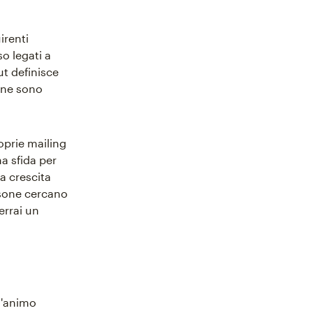
irenti
so legati a
t definisce
one sono
oprie mailing
na sfida per
la crescita
rsone cercano
terrai un
 d'animo