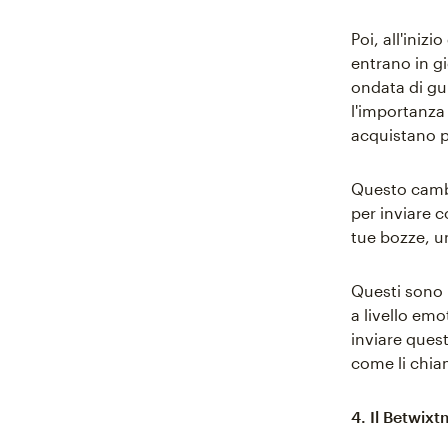
Poi, all'iniz
entrano in gi
ondata di gu
l'importanza 
acquistano pe
Questo cambi
per inviare 
tue bozze, un
Questi sono 
a livello emo
inviare quest
come li chia
4. Il Betwix