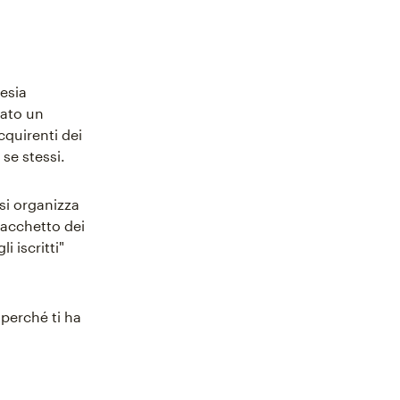
nesia
uato un
cquirenti dei
se stessi.
si organizza
 pacchetto dei
i iscritti"
 perché ti ha