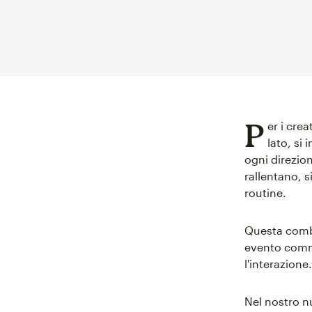
P
er i cre
lato, si 
ogni direzion
rallentano, s
routine.
Questa combi
evento comme
l'interazione.
Nel nostro n