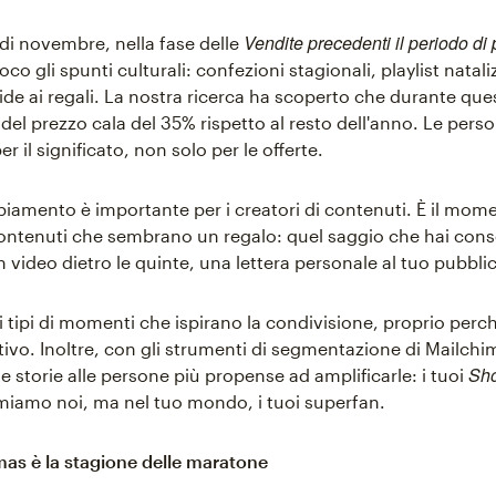
Vendite precedenti il periodo di
io di novembre, nella fase delle
oco gli spunti culturali: confezioni stagionali, playlist natali
ide ai regali. La nostra ricerca ha scoperto che durante que
del prezzo cala del 35% rispetto al resto dell'anno. Le pers
r il significato, non solo per le offerte.
amento è importante per i creatori di contenuti. È il mom
contenuti che sembrano un regalo: quel saggio che hai cons
 video dietro le quinte, una lettera personale al tuo pubbli
i tipi di momenti che ispirano la condivisione, proprio per
tivo. Inoltre, con gli strumenti di segmentazione di Mailchi
Sho
e storie alle persone più propense ad amplificarle: i tuoi
miamo noi, ma nel tuo mondo, i tuoi superfan.
tmas è la stagione delle maratone