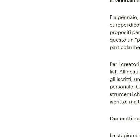
5. Gennaio è 
E a gennaio,
europei dicon
propositi pe
questo un "p
particolarme
Per i creator
list. Allinea
gli iscritti,
personale. C
strumenti che
iscritto, ma
Ora metti qu
La stagione d