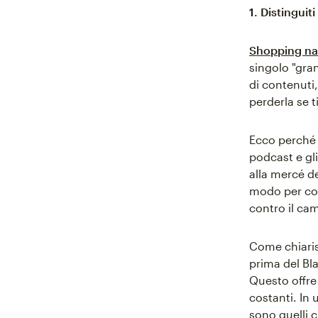
1. Distinguit
Shopping nat
singolo "gra
di contenuti,
perderla se t
Ecco perché 
podcast e gl
alla mercé d
modo per con
contro il ca
Come chiarisc
prima del Bla
Questo offre 
costanti. In 
sono quelli 