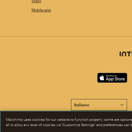
Stato
Mobile app
Questa pagina è ora disponib
Mailchimp uses cookies for our website to function properly; some are option
all or allow any level of cookies via “Customize Settings” and preferences can