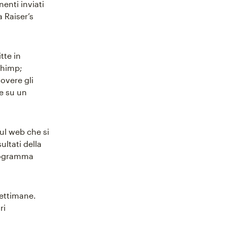
nenti inviati
 Raiser’s
tte in
chimp;
overe gli
te su un
ul web che si
ultati della
programma
settimane.
ri