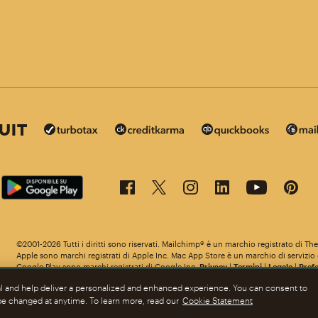
©2001-2026 Tutti i diritti sono riservati. Mailchimp® è un marchio registrato di T
ile in altre lingue.
Apple sono marchi registrati di Apple Inc. Mac App Store è un marchio di servizio d
Google Play sono marchi registrati di Google Inc.
Privacy
|
Termini
|
Legale
|
Prefe
al and help deliver a personalized and enhanced experience. You can consent to
 be changed at anytime. To learn more, read our
Cookie Statement