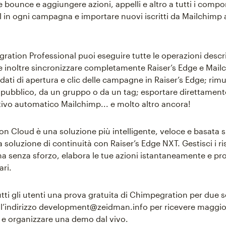
 e bounce e aggiungere azioni, appelli e altro a tutti i compo
l in ogni campagna e importare nuovi iscritti da Mailchimp a
ation Professional puoi eseguire tutte le operazioni descri
 inoltre sincronizzare completamente Raiser’s Edge e Mail
dati di apertura e clic delle campagne in Raiser’s Edge; rimu
un pubblico, da un gruppo o da un tag; esportare direttamen
tivo automatico Mailchimp... e molto altro ancora!
n Cloud è una soluzione più intelligente, veloce e basata s
 soluzione di continuità con Raiser’s Edge NXT. Gestisci i ris
 senza sforzo, elabora le tue azioni istantaneamente e 
ari.
utti gli utenti una prova gratuita di Chimpegration per due 
ll’indirizzo development@zeidman.info per ricevere maggio
 e organizzare una demo dal vivo.