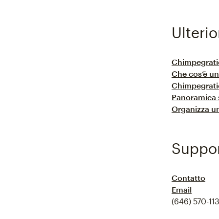
Ulterio
Chimpegrat
Che cos’è u
Chimpegratio
Panoramica 
Organizza u
Suppo
Contatto
Email
(646) 570-113