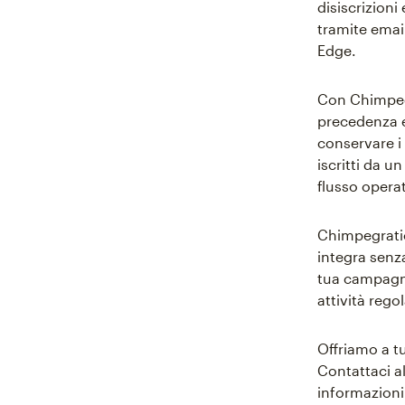
disiscrizioni
tramite emai
Edge.
Con Chimpegr
precedenza e
conservare i 
iscritti da 
flusso opera
Chimpegratio
integra senza
tua campagna
attività regol
Offriamo a t
Contattaci a
informazioni