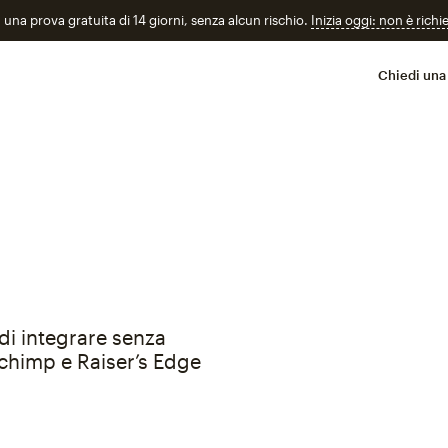
n una prova gratuita di 14 giorni, senza alcun rischio.
Inizia oggi: non è richi
Chiedi una
di integrare senza
lchimp e Raiser’s Edge