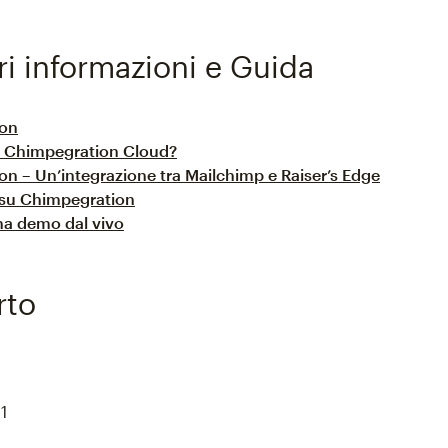
ri informazioni e Guida
ion
n Chimpegration Cloud?
n – Un’integrazione tra Mailchimp e Raiser’s Edge
su Chimpegration
na demo dal vivo
rto
1