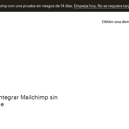
imp con una prueba sin riesgos de 14 días.
Empieza hoy. No se requiere tarj
Obtén una de
ntegrar Mailchimp sin
ge