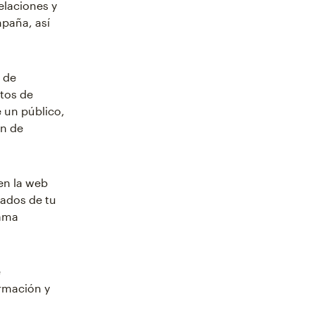
elaciones y
paña, así
 de
tos de
e un público,
ón de
en la web
tados de tu
rama
e
rmación y