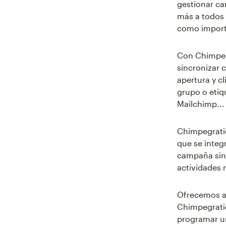
gestionar ca
más a todos 
como importa
Con Chimpegr
sincronizar 
apertura y c
grupo o etiq
Mailchimp...
Chimpegratio
que se integ
campaña sin
actividades 
Ofrecemos a 
Chimpegrati
programar u