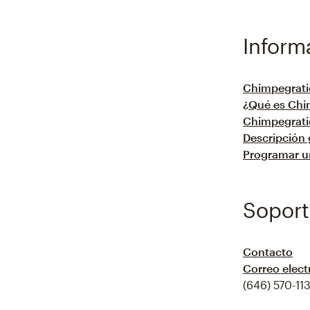
Inform
Chimpegrat
¿Qué es Chi
Chimpegratio
Descripción
Programar u
Soport
Contacto
Correo elect
(646) 570-113