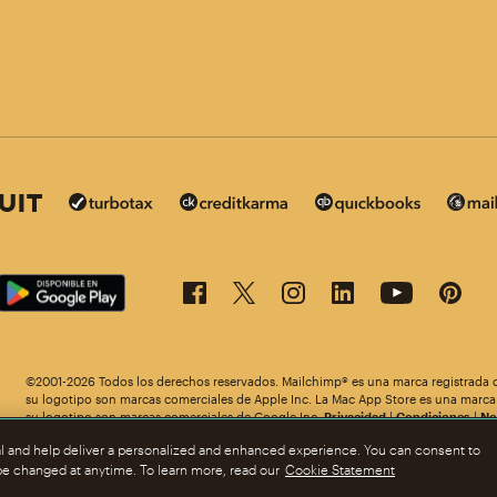
©2001-2026 Todos los derechos reservados. Mailchimp® es una marca registrada 
 en otros idiomas. ¡Elige uno!
su logotipo son marcas comerciales de Apple Inc. La Mac App Store es una marca 
su logotipo son marcas comerciales de Google Inc.
Privacidad
|
Condiciones
|
No
al and help deliver a personalized and enhanced experience. You can consent to
 be changed at anytime. To learn more, read our
Cookie Statement