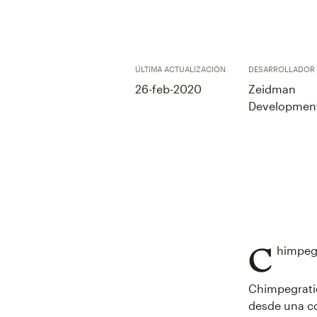
ÚLTIMA ACTUALIZACIÓN
DESARROLLADOR
26-feb-2020
Zeidman
Developmen
C
himpegr
Chimpegratio
desde una co