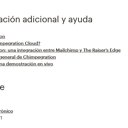
ación adicional y ayuda
ion
mpegration Cloud?
n: una integración entre Mailchimp y The Raiser’s Edge
 general de Chimpegration
na demostración en vivo
e
rónico
1