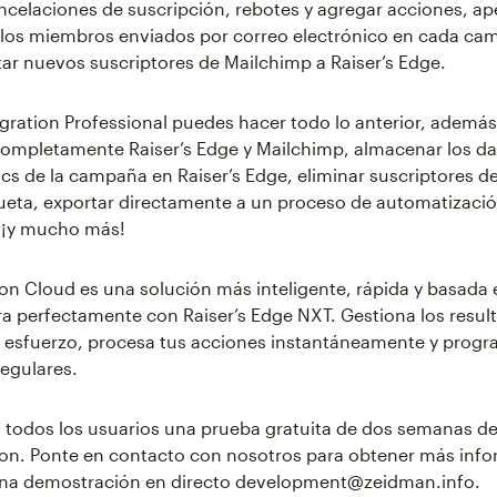
ncelaciones de suscripción, rebotes y agregar acciones, ap
los miembros enviados por correo electrónico en cada cam
r nuevos suscriptores de Mailchimp a Raiser’s Edge.
ation Professional puedes hacer todo lo anterior, además
completamente Raiser’s Edge y Mailchimp, almacenar los da
lics de la campaña en Raiser’s Edge, eliminar suscriptores d
ueta, exportar directamente a un proceso de automatizaci
 ¡y mucho más!
n Cloud es una solución más inteligente, rápida y basada 
ra perfectamente con Raiser’s Edge NXT. Gestiona los resul
 esfuerzo, procesa tus acciones instantáneamente y prog
regulares.
todos los usuarios una prueba gratuita de dos semanas d
on. Ponte en contacto con nosotros para obtener más info
na demostración en directo development@zeidman.info.