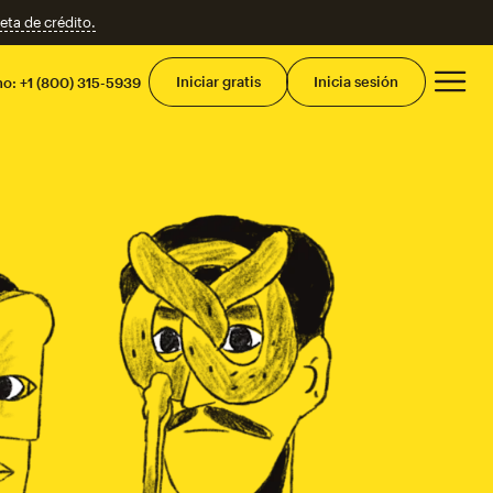
eta de crédito.
Men
Iniciar gratis
Inicia sesión
mo:
+1 (800) 315-5939