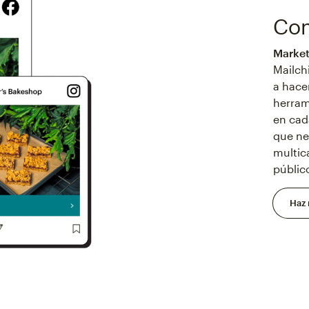
Con
Market
Mailch
a hace
herram
en cad
que ne
multic
públic
Haz 