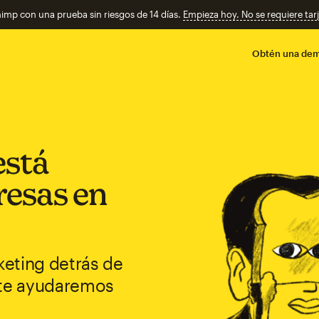
imp con una prueba sin riesgos de 14 días.
Empieza hoy. No se requiere tarj
Obtén una de
está
resas en
eting detrás de
 te ayudaremos