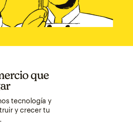
mercio que
gar
mos tecnología y
ruir y crecer tu
.