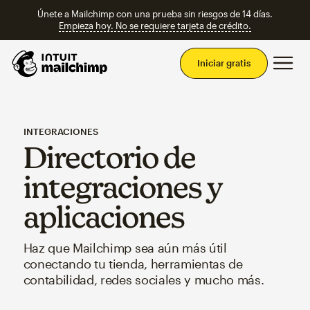
Únete a Mailchimp con una prueba sin riesgos de 14 días.
Empieza hoy. No se requiere tarjeta de crédito.
Men
Iniciar gratis
INTEGRACIONES
Directorio de
integraciones y
aplicaciones
Haz que Mailchimp sea aún más útil
conectando tu tienda, herramientas de
contabilidad, redes sociales y mucho más.