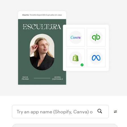
Try an app name (Shopify, Canva) or featur
Filtra