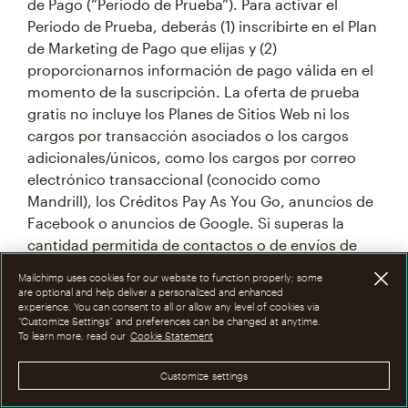
de Pago (“Periodo de Prueba”). Para activar el
Periodo de Prueba, deberás (1) inscribirte en el Plan
de Marketing de Pago que elijas y (2)
proporcionarnos información de pago válida en el
momento de la suscripción. La oferta de prueba
gratis no incluye los Planes de Sitios Web ni los
cargos por transacción asociados o los cargos
adicionales/únicos, como los cargos por correo
electrónico transaccional (conocido como
Mandrill), los Créditos Pay As You Go, anuncios de
Facebook o anuncios de Google. Si superas la
cantidad permitida de contactos o de envíos de
correos electrónicos durante el tiempo de tu
Mailchimp uses cookies for our website to function properly; some
Periodo de Prueba, Mailchimp puede ajustar tu
are optional and help deliver a personalized and enhanced
experience. You can consent to all or allow any level of cookies via
nivel de contactos a una opción más rentable al
“Customize Settings” and preferences can be changed at anytime.
final de tu Periodo de Prueba, una vez que
To learn more, read our
Cookie Statement
comience la facturación. Te notificaremos si
ajustamos automáticamente tu nivel o plan, y
Customize settings
tendrás la opción de modificar tu cantidad de