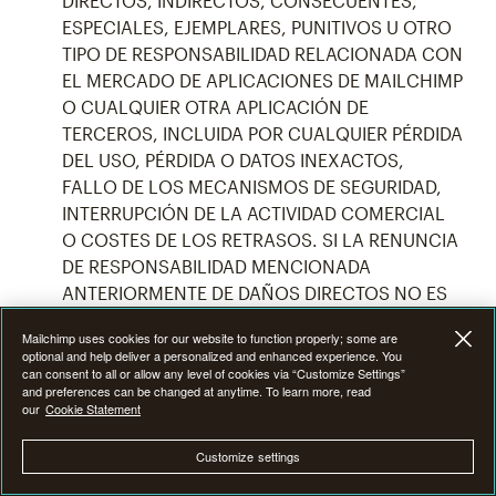
DIRECTOS, INDIRECTOS, CONSECUENTES,
ESPECIALES, EJEMPLARES, PUNITIVOS U OTRO
TIPO DE RESPONSABILIDAD RELACIONADA CON
EL MERCADO DE APLICACIONES DE MAILCHIMP
O CUALQUIER OTRA APLICACIÓN DE
TERCEROS, INCLUIDA POR CUALQUIER PÉRDIDA
DEL USO, PÉRDIDA O DATOS INEXACTOS,
FALLO DE LOS MECANISMOS DE SEGURIDAD,
INTERRUPCIÓN DE LA ACTIVIDAD COMERCIAL
O COSTES DE LOS RETRASOS. SI LA RENUNCIA
DE RESPONSABILIDAD MENCIONADA
ANTERIORMENTE DE DAÑOS DIRECTOS NO ES
APLICABLE POR LEY POR CUALQUIER MOTIVO,
Mailchimp uses cookies for our website to function properly; some are
EN NINGÚN CASO LA RESPONSABILIDAD TOTAL
optional and help deliver a personalized and enhanced experience. You
DE MAILCHIMP ANTE TI EN VIRTUD DE ESTAS
can consent to all or allow any level of cookies via “Customize Settings”
and preferences can be changed at anytime. To learn more, read
CONDICIONES DE MERCADO EXCEDERÁ UN
our
Cookie Statement
IMPORTE SUPERIOR A (1) LA CANTIDAD QUE
PAGASTE A MAILCHIMP POR LA APLICACIÓN DE
Customize settings
TERCEROS RELACIONADA CON TU