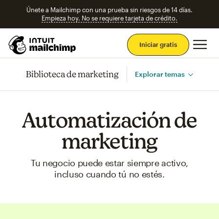
Únete a Mailchimp con una prueba sin riesgos de 14 días.
Empieza hoy. No se requiere tarjeta de crédito.
Men
Iniciar gratis
Biblioteca de marketing
Explorar temas
Automatización de
marketing
Tu negocio puede estar siempre activo,
incluso cuando tú no estés.