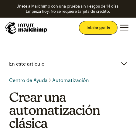
Únete a Mailchimp con una prueba sin riesgos de 14 días.
Empieza hoy. No se requiere tarjeta de crédito.
Men
Iniciar gratis
En este artículo
Centro de Ayuda
Automatización
Crear una
automatización
clásica