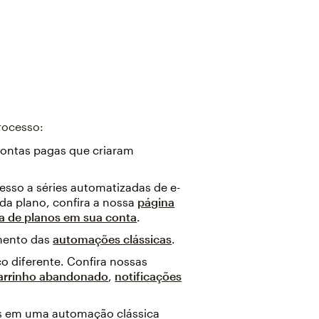
rocesso:
contas pagas que criaram
cesso a séries automatizadas de e-
ada plano, confira a nossa
página
a de planos em sua conta
.
amento das
automações clássicas
.
 diferente. Confira nossas
arrinho abandonado
,
notificações
ls em uma automação clássica