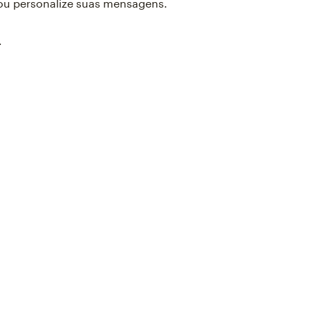
 ou personalize suas mensagens.
.
g
 later.