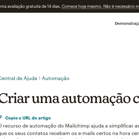
a avaliação gratuita de 14 dias.
Comece hoje mesmo. Não é necessário ins
Demonstraç
Central de Ajuda
Automação
Criar uma automação c
Copie o URL do artigo
O recurso de automação do Mailchimp ajuda a simplificar 
que os seus contatos recebam os e-mails certos na hora ce