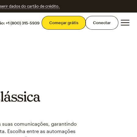
erir dados do cartão de crédito.
Men
Começar grátis
Conectar
ão:
+1 (800) 315-5939
lássica
as suas comunicações, garantindo
rta. Escolha entre as automações