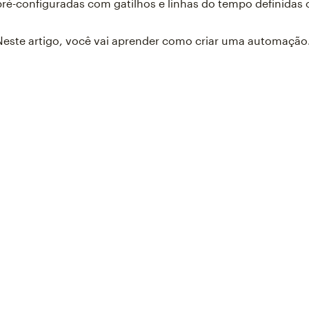
pré-configuradas com gatilhos e linhas do tempo definidas
Neste artigo, você vai aprender como criar uma automação
Something went wron
An error occurred, please try again
Try again