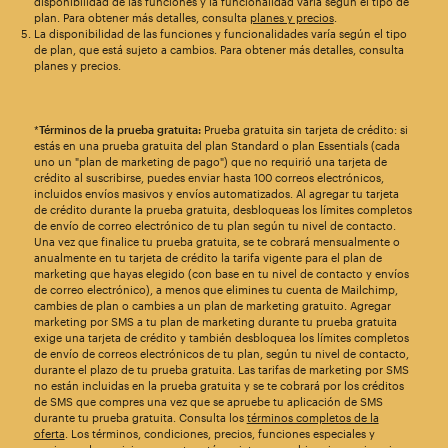
disponibilidad de las funciones y la funcionalidad varía según el tipo de
plan. Para obtener más detalles, consulta
planes y precios
.
La disponibilidad de las funciones y funcionalidades varía según el tipo
de plan, que está sujeto a cambios. Para obtener más detalles, consulta
planes y precios.
*
Términos de la prueba gratuita:
Prueba gratuita sin tarjeta de crédito: si
estás en una prueba gratuita del plan Standard o plan Essentials (cada
uno un "plan de marketing de pago") que no requirió una tarjeta de
crédito al suscribirse, puedes enviar hasta 100 correos electrónicos,
incluidos envíos masivos y envíos automatizados. Al agregar tu tarjeta
de crédito durante la prueba gratuita, desbloqueas los límites completos
de envío de correo electrónico de tu plan según tu nivel de contacto.
Una vez que finalice tu prueba gratuita, se te cobrará mensualmente o
anualmente en tu tarjeta de crédito la tarifa vigente para el plan de
marketing que hayas elegido (con base en tu nivel de contacto y envíos
de correo electrónico), a menos que elimines tu cuenta de Mailchimp,
cambies de plan o cambies a un plan de marketing gratuito. Agregar
marketing por SMS a tu plan de marketing durante tu prueba gratuita
exige una tarjeta de crédito y también desbloquea los límites completos
de envío de correos electrónicos de tu plan, según tu nivel de contacto,
durante el plazo de tu prueba gratuita. Las tarifas de marketing por SMS
no están incluidas en la prueba gratuita y se te cobrará por los créditos
de SMS que compres una vez que se apruebe tu aplicación de SMS
durante tu prueba gratuita. Consulta los
términos completos de la
oferta
. Los términos, condiciones, precios, funciones especiales y