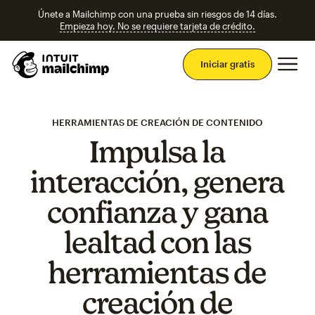
Únete a Mailchimp con una prueba sin riesgos de 14 días.
Empieza hoy. No se requiere tarjeta de crédito.
Men
Iniciar gratis
HERRAMIENTAS DE CREACIÓN DE CONTENIDO
Impulsa la
interacción, genera
confianza y gana
lealtad con las
herramientas de
creación de