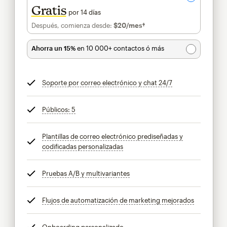
Gratis
por 14 días
Después, comienza desde:
$20
/mes†
al mes†
Ahorra un 15%
en 10 000+ contactos ó más
Soporte por correo electrónico y chat 24/7
info
Públicos: 5
info
Plantillas de correo electrónico prediseñadas y
codificadas personalizadas
info
Pruebas A/B y multivariantes
info
Flujos de automatización de marketing mejorados
info
Onboarding personalizado
info