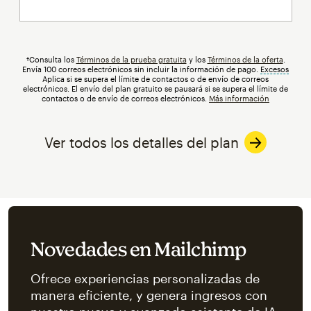
†Consulta los
Términos de la prueba gratuita
y los
Términos de la oferta
.
Envía 100 correos electrónicos sin incluir la información de pago.
Excesos
info
Aplica si se supera el límite de contactos o de envío de correos
electrónicos. El envío del plan gratuito se pausará si se supera el límite de
contactos o de envío de correos electrónicos.
Más información
Ver todos los detalles del plan
Novedades en Mailchimp
Ofrece experiencias personalizadas de
Something went wrong
manera eficiente, y genera ingresos con
An error occurred, please try again later.