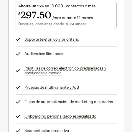
Ahorra un 15%
en 10 000+ contactos ó más
297
50
$
/mes durante 12 meses
$297.50
al mes durante 12 meses
Después, comienza desde:
$350
/mes†
al mes†
Soporte telefónico y prioritario
info
Audiencias: Ilimitadas
info
Plantillas de correo electrónico prediseñadas y
codificadas a medida
info
Pruebas de multivariante y A/B
info
Flujos de automatización de marketing mejorados
info
Onboarding personalizado especializado
info
Segmentación predictiva
info