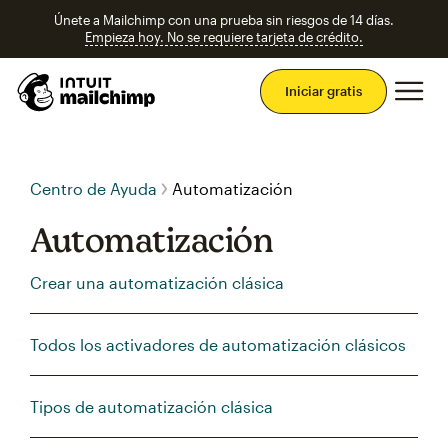
Únete a Mailchimp con una prueba sin riesgos de 14 días.
Empieza hoy. No se requiere tarjeta de crédito.
Men
Iniciar gratis
Centro de Ayuda
Automatización
Automatización
Crear una automatización clásica
Todos los activadores de automatización clásicos
Tipos de automatización clásica