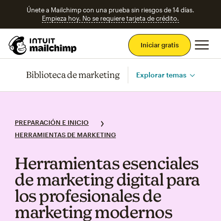
Únete a Mailchimp con una prueba sin riesgos de 14 días.
Empieza hoy. No se requiere tarjeta de crédito.
Men
Iniciar gratis
Biblioteca de marketing
Explorar temas
PREPARACIÓN E INICIO
HERRAMIENTAS DE MARKETING
Herramientas esenciales
de marketing digital para
los profesionales de
marketing modernos