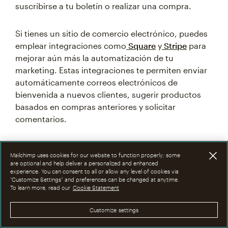
suscribirse a tu boletín o realizar una compra.
Si tienes un sitio de comercio electrónico, puedes
emplear integraciones como
Square
y
Stripe
para
mejorar aún más la automatización de tu
marketing. Estas integraciones te permiten enviar
automáticamente correos electrónicos de
bienvenida a nuevos clientes, sugerir productos
basados en compras anteriores y solicitar
comentarios.
Herramientas de análisis
Mailchimp uses cookies for our website to function properly; some
are optional and help deliver a personalized and enhanced
de marketing e informes
experience. You can consent to all or allow any level of cookies via
“Customize Settings” and preferences can be changed at anytime.
To learn more, read our
Cookie Statement
herramientas de análisis e informes de marketing
Las
Customize settings
te ayudan a hacer un seguimiento y medir el