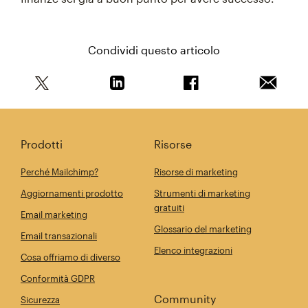
Condividi questo articolo
Condividi questo articolo su Twitter
Condividi questo articolo su Linkedi
Condividi questo arti
Invia qu
Prodotti
Risorse
Perché Mailchimp?
Risorse di marketing
Aggiornamenti prodotto
Strumenti di marketing
gratuiti
Email marketing
Glossario del marketing
Email transazionali
Elenco integrazioni
Cosa offriamo di diverso
Conformità GDPR
Community
Sicurezza