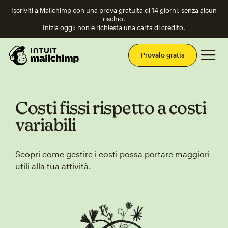
Iscriviti a Mailchimp con una prova gratuita di 14 giorni, senza alcun
rischio.
Inizia oggi: non è richiesta una carta di credito.
Men
Provalo gratis
Costi fissi rispetto a costi
variabili
Scopri come gestire i costi possa portare maggiori
utili alla tua attività.