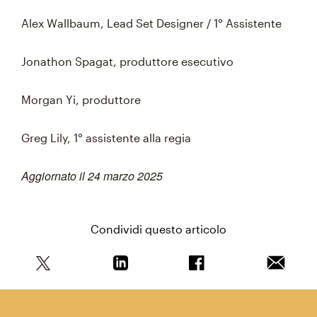
Alex Wallbaum, Lead Set Designer / 1° Assistente
Jonathon Spagat, produttore esecutivo
Morgan Yi, produttore
Greg Lily, 1° assistente alla regia
Aggiornato il 24 marzo 2025
Condividi questo articolo
Condividi questo articolo su Twitter
Condividi questo articolo su Linkedi
Condividi questo arti
Invia qu