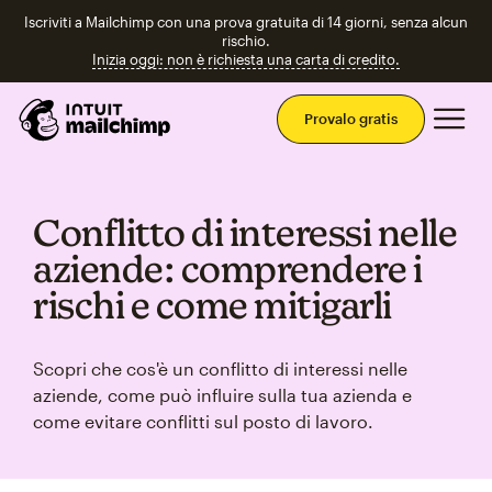
Iscriviti a Mailchimp con una prova gratuita di 14 giorni, senza alcun
rischio.
Inizia oggi: non è richiesta una carta di credito.
Men
Provalo gratis
Conflitto di interessi nelle
aziende: comprendere i
rischi e come mitigarli
Scopri che cos'è un conflitto di interessi nelle
aziende, come può influire sulla tua azienda e
come evitare conflitti sul posto di lavoro.