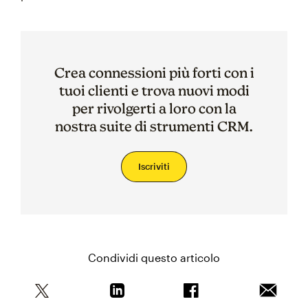
Crea connessioni più forti con i
tuoi clienti e trova nuovi modi
per rivolgerti a loro con la
nostra suite di strumenti CRM.
Iscriviti
Condividi questo articolo
Condividi questo articolo su Twitter
Condividi questo articolo su Linkedi
Condividi questo arti
Invia qu