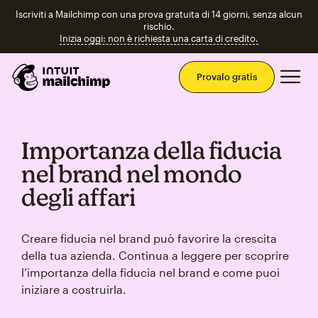
Iscriviti a Mailchimp con una prova gratuita di 14 giorni, senza alcun
rischio.
Inizia oggi: non è richiesta una carta di credito.
Men
Provalo gratis
Importanza della fiducia
nel brand nel mondo
degli affari
Creare fiducia nel brand può favorire la crescita
della tua azienda. Continua a leggere per scoprire
l’importanza della fiducia nel brand e come puoi
iniziare a costruirla.