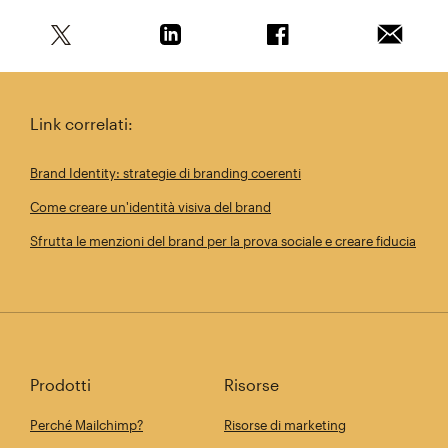
Condividi questo articolo su Twitter
Condividi questo articolo su Linkedi
Condividi questo arti
Invia qu
Link correlati:
Brand Identity: strategie di branding coerenti
Come creare un'identità visiva del brand
Sfrutta le menzioni del brand per la prova sociale e creare fiducia
Prodotti
Risorse
Perché Mailchimp?
Risorse di marketing