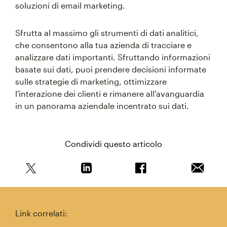
soluzioni di email marketing.
Sfrutta al massimo gli strumenti di dati analitici,
che consentono alla tua azienda di tracciare e
analizzare dati importanti. Sfruttando informazioni
basate sui dati, puoi prendere decisioni informate
sulle strategie di marketing, ottimizzare
l'interazione dei clienti e rimanere all'avanguardia
in un panorama aziendale incentrato sui dati.
Condividi questo articolo
Condividi questo articolo su Twitter
Condividi questo articolo su Linkedi
Condividi questo arti
Invia qu
Link correlati: