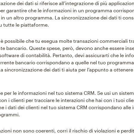
azione dei dati si riferisce all’integrazione di più applicazion
r garantire che le informazioni in un programma corrispo
 in un altro programma. La sincronizzazione dei dati ti cons
su tutte le piattaforme.
è possibile che tu esegua molte transazioni commerciali tra
te bancario. Queste spese, però, devono anche essere inser
ftware di contabilità. Pertanto, devi assicurarti che le inf
rrente bancario corrispondano a quelle nel tuo programma
La sincronizzazione dei dati ti aiuta per l’appunto a ottener
le per le informazioni nel tuo sistema CRM. Se usi un sistem
on i clienti per tracciare le interazioni che hai con i tuoi clie
he i dati dei clienti nel tuo sistema CRM corrispondano alle
rogrammi.
zioni non sono coerenti, corri il rischio di violazioni e perdit