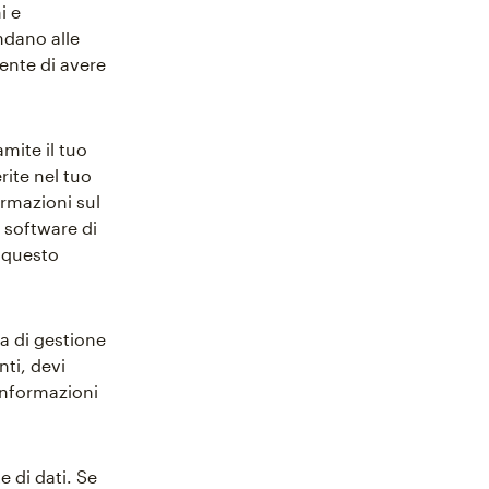
i e
ndano alle
ente di avere
mite il tuo
ite nel tuo
ormazioni sul
 software di
e questo
a di gestione
nti, devi
 informazioni
e di dati. Se