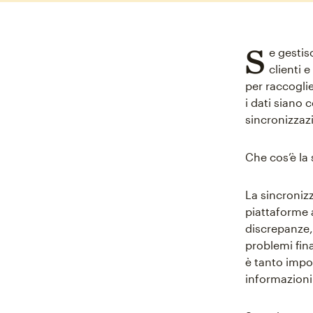
S
e gestis
clienti 
per raccogli
i dati siano c
sincronizzazi
Che cos’è la 
La sincronizz
piattaforme a
discrepanze, 
problemi fina
è tanto impor
informazioni