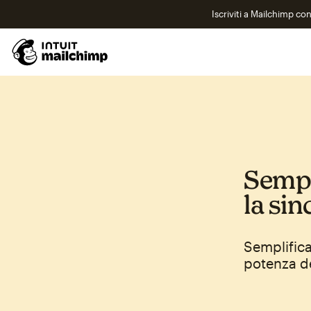
Iscriviti a Mailchimp co
Sempli
la sin
Semplifica
potenza de