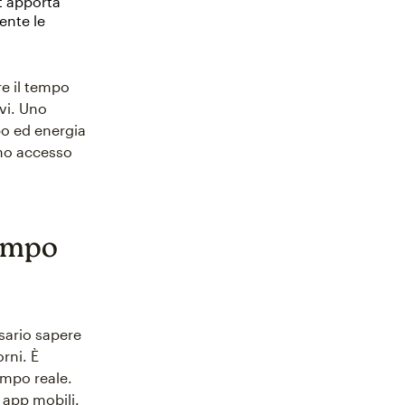
t apporta
ente le
re il tempo
ivi. Uno
po ed energia
nno accesso
tempo
sario sapere
rni. È
tempo reale.
 app mobili.