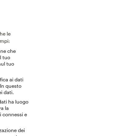
he le
empi:
ione che
l tuo
ul tuo
ica ai dati
 In questo
 dati.
dati ha luogo
va la
vi connessi e
zzazione dei