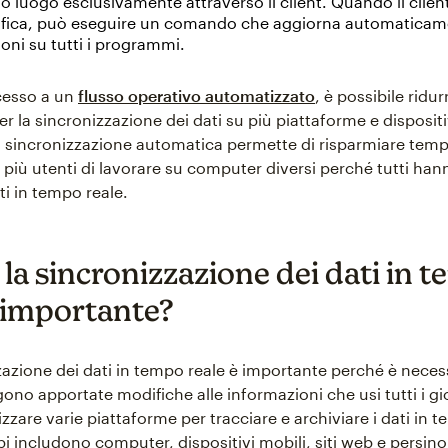
o luogo esclusivamente attraverso il client. Quando il clien
fica, può eseguire un comando che aggiorna automaticam
oni su tutti i programmi.
ccesso a un
flusso operativo automatizzato
, è possibile ridur
r la sincronizzazione dei dati su più piattaforme e disposit
 sincronizzazione automatica permette di risparmiare tem
 più utenti di lavorare su computer diversi perché tutti ha
ati in tempo reale.
la sincronizzazione dei dati in 
è importante?
zazione dei dati in tempo reale è importante perché è neces
no apportate modifiche alle informazioni che usi tutti i gio
lizzare varie piattaforme per tracciare e archiviare i dati in 
i includono computer, dispositivi mobili, siti web e persino