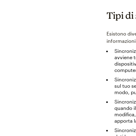
Tipi di
Esistono dive
informazioni
Sincroniz
avviene t
dispositi
computer
Sincroniz
sul tuo s
modo, puo
Sincroniz
quando il
modifica,
apporta l
Sincroniz