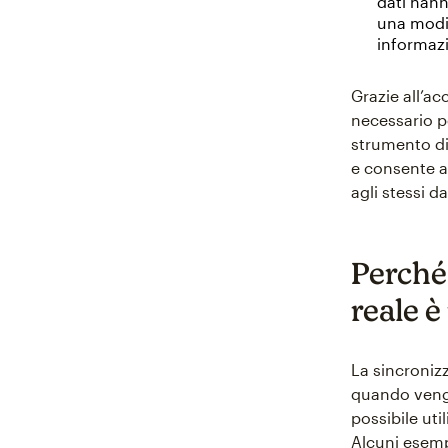
dati hann
una modi
informazi
Grazie all’a
necessario pe
strumento di
e consente a
agli stessi d
Perché 
reale 
La sincroniz
quando vengo
possibile uti
Alcuni esemp