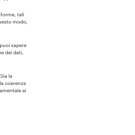
forme, tali
questo modo,
 puoi sapere
e dei dati,
Sia la
lla coerenza
damentale ai