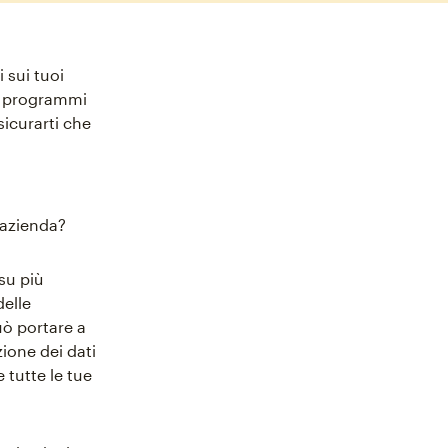
 sui tuoi
 e programmi
icurarti che
 azienda?
 su più
delle
uò portare a
zione dei dati
 tutte le tue