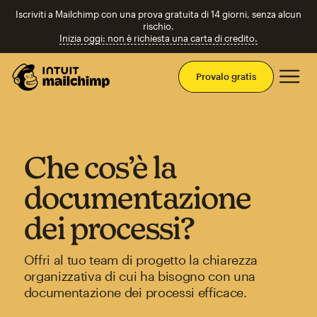
Iscriviti a Mailchimp con una prova gratuita di 14 giorni, senza alcun
rischio.
Inizia oggi: non è richiesta una carta di credito.
Men
Provalo gratis
Che cos’è la
documentazione
dei processi?
Offri al tuo team di progetto la chiarezza
organizzativa di cui ha bisogno con una
documentazione dei processi efficace.