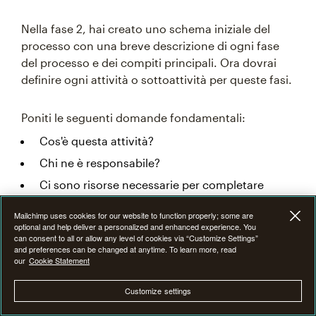
Nella fase 2, hai creato uno schema iniziale del
processo con una breve descrizione di ogni fase
del processo e dei compiti principali. Ora dovrai
definire ogni attività o sottoattività per queste fasi.
Poniti le seguenti domande fondamentali:
Cos'è questa attività?
Chi ne è responsabile?
Ci sono risorse necessarie per completare
l'attività?
Mailchimp uses cookies for our website to function properly; some are
Ci sono sfide comuni nel completamento di
optional and help deliver a personalized and enhanced experience. You
questa attività? Se sì, puoi elencare le
can consent to all or allow any level of cookies via “Customize Settings”
and preferences can be changed at anytime. To learn more, read
potenziali soluzioni?
our
Cookie Statement
A chi dovrà delegare la sua attività se la
persona in questione è malata o in vacanza?
Customize settings
Quando deve essere completata questa