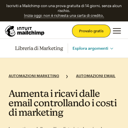
Iscriviti a Mailchimp con una prova gratuita di 14 giorni, senza alcun
rischio.
Inizia oggi: non è richiesta una carta di credito.
Men
Provalo gratis
Libreria di Marketing
Esplora argomenti
AUTOMAZIONI MARKETING
AUTOMAZIONI EMAIL
Aumenta i ricavi dalle
email controllando i costi
di marketing