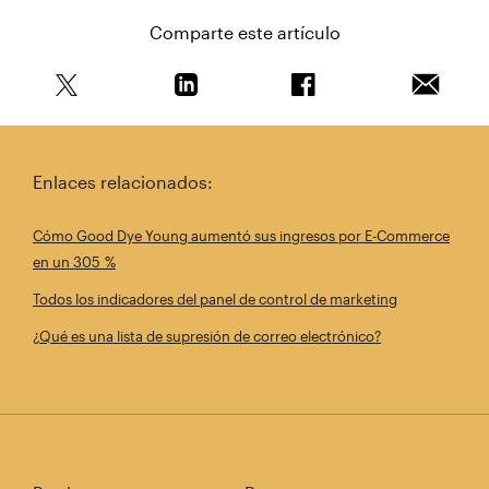
Comparte este artículo
Comparte este artículo en Twitter
Comparte este artículo en Linkedin
Comparte este artícul
Envía es
Enlaces relacionados:
Cómo Good Dye Young aumentó sus ingresos por E-Commerce
en un 305 %
Todos los indicadores del panel de control de marketing
¿Qué es una lista de supresión de correo electrónico?