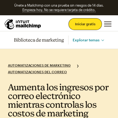
Únete a Mailchimp con una prueba sin riesgos de 14 días.
Empieza hoy. No se requiere tarjeta de crédito.
Men
Iniciar gratis
Biblioteca de marketing
Explorar temas
AUTOMATIZACIONES DE MARKETING
AUTOMATIZACIONES DEL CORREO
Aumenta los ingresos por
correo electrónico
mientras controlas los
costos de marketing