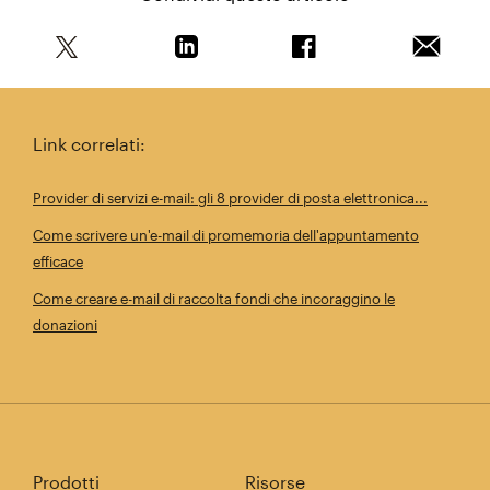
Condividi questo articolo su Twitter
Condividi questo articolo su Linkedi
Condividi questo arti
Invia qu
Link correlati:
Provider di servizi e-mail: gli 8 provider di posta elettronica...
Come scrivere un'e-mail di promemoria dell'appuntamento
efficace
Come creare e-mail di raccolta fondi che incoraggino le
donazioni
Prodotti
Risorse