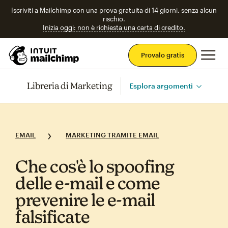
Iscriviti a Mailchimp con una prova gratuita di 14 giorni, senza alcun
rischio.
Inizia oggi: non è richiesta una carta di credito.
Men
Provalo gratis
Libreria di Marketing
Esplora argomenti
EMAIL
MARKETING TRAMITE EMAIL
Che cos'è lo spoofing
delle e‑mail e come
prevenire le e‑mail
falsificate