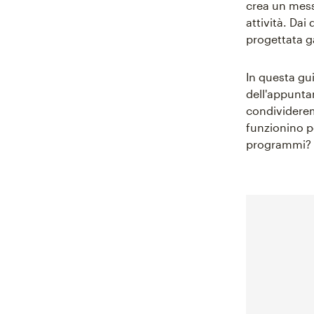
crea un messa
attività. Da
progettata ga
In questa gu
dell'appuntam
condividerem
funzionino pe
programmi? 