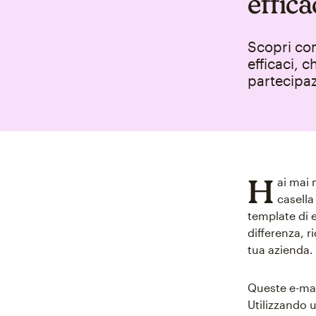
effica
Scopri co
efficaci, 
partecipaz
H
ai mai
casella
template di 
differenza, r
tua azienda.
Queste e-mai
Utilizzando 