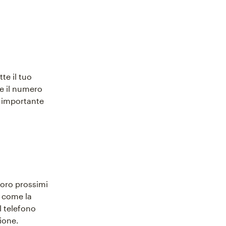
te il tuo
me il numero
e importante
loro prossimi
 come la
l telefono
ione.