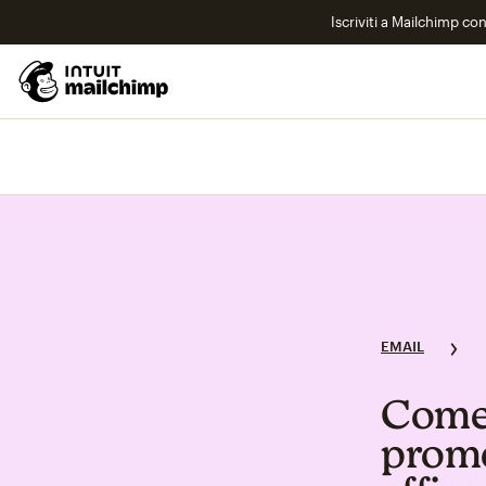
Iscriviti a Mailchimp co
EMAIL
Come 
prome