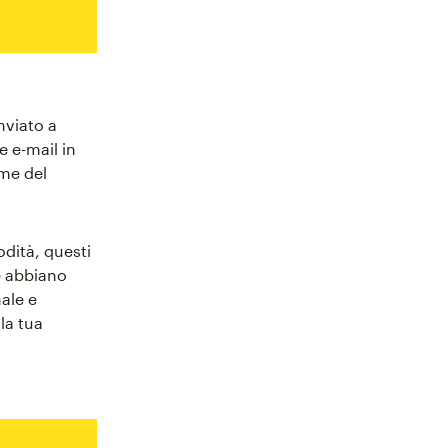
nviato a
e e-mail in
ome del
dità, questi
e abbiano
ale e
la tua