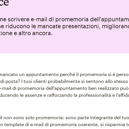
ce
me scrivere e‑mail di promemoria dell'appunta
che riducono le mancate presentazioni, miglioran
ione e altro ancora.
 mancato un appuntamento perché il promemoria si è perso 
 di posta? I tuoi clienti probabilmente si sentono allo stes
e-mail di promemoria dell'appuntamento ben realizzato può 
iducendo le assenze e rafforzando la professionalità e l'affida
l non sono solo promemoria: sono parte integrante del tuo
un template di e-mail di promemoria coerente, si risparmia 