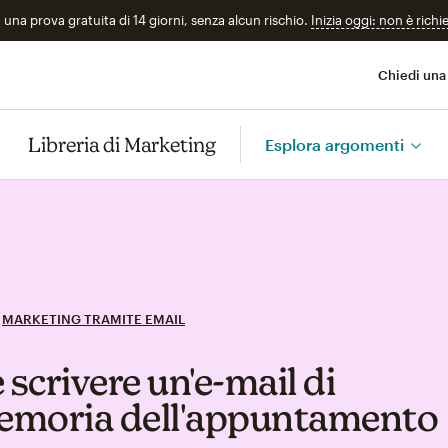
n una prova gratuita di 14 giorni, senza alcun rischio.
Inizia oggi: non è richi
Chiedi una
Libreria di Marketing
Esplora argomenti
MARKETING TRAMITE EMAIL
scrivere un'e‑mail di
moria dell'appuntamento