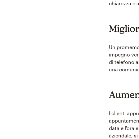
chiarezza e a
Miglior
Un promemori
impegno verso
di telefono a
una comunica
Aument
I clienti ap
appuntamenti
data e l'ora 
aziendale, s