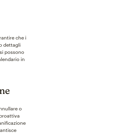
antire che i
 dettagli
 si possono
alendario in
one
nnullare o
proattiva
anificazione
rantisce