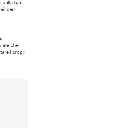
 della tua
ail ben
e,
plate che
tare i propri