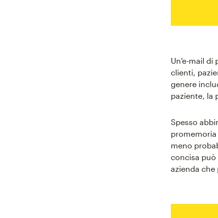
Un'e-mail di
clienti, paz
genere inclu
paziente, la 
Spesso abbin
promemoria e
meno probabi
concisa può 
azienda che p