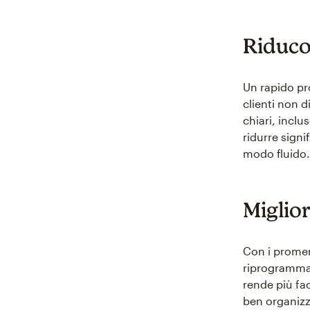
Riduco
Un rapido pr
clienti non 
chiari, incl
ridurre signi
modo fluido.
Miglior
Con i promem
riprogrammar
rende più fac
ben organizz