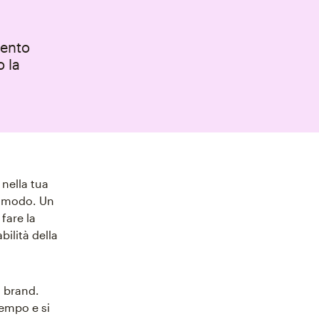
mento
o la
nella tua
so modo. Un
fare la
bilità della
 brand.
tempo e si