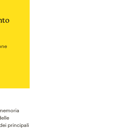
nto
ione
omemoria
elle
dei principali