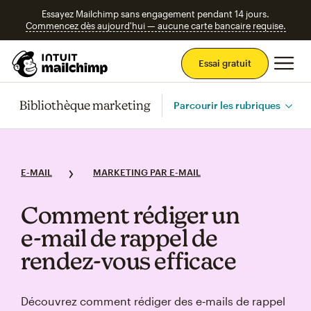
Essayez Mailchimp sans engagement pendant 14 jours.
Commencez dès aujourd'hui — aucune carte bancaire requise.
Men
Essai gratuit
Bibliothèque marketing
Parcourir les rubriques
E-MAIL
MARKETING PAR E-MAIL
Comment rédiger un
e‑mail de rappel de
rendez‑vous efficace
Découvrez comment rédiger des e‑mails de rappel