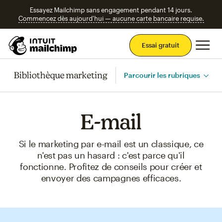
Essayez Mailchimp sans engagement pendant 14 jours.
Commencez dès aujourd'hui — aucune carte bancaire requise.
Men
Essai gratuit
Bibliothèque marketing
Parcourir les rubriques
E-mail
Si le marketing par e-mail est un classique, ce
n'est pas un hasard : c'est parce qu'il
fonctionne. Profitez de conseils pour créer et
envoyer des campagnes efficaces.