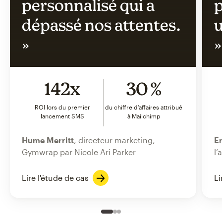
personnalisé qui a
p
dépassé nos attentes.
u
»
»
142x
30 %
ROI lors du premier
du chiffre d’affaires attribué
lancement SMS
à Mailchimp
Hume Merritt
, directeur marketing,
Er
Gymwrap par Nicole Ari Parker
l’
Lire l'étude de cas
Li
Slide 1 of 3
Go to slide 2 of 3
Go to slide 3 of 3