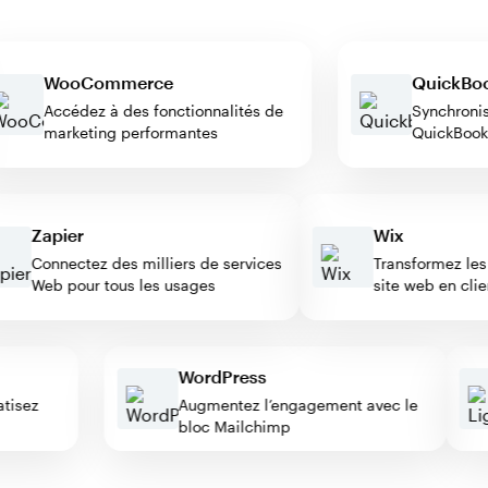
WooCommerce
Quick
Accédez à des fonctionnalités de
Synchr
marketing performantes
QuickB
Zapier
Wix
Connectez des milliers de services
Transformez les vi
Web pour tous les usages
site web en client
WordPress
omatisez
Augmentez l’engagement avec le
s
bloc Mailchimp