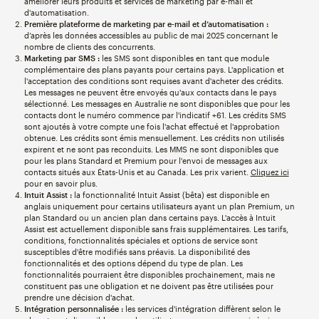
améliorer leurs produits et services de marketing par e-mail et
d'automatisation.
Première plateforme de marketing par e-mail et d’automatisation :
d’après les données accessibles au public de mai 2025 concernant le
nombre de clients des concurrents.
Marketing par SMS :
les SMS sont disponibles en tant que module
complémentaire des plans payants pour certains pays. L'application et
l'acceptation des conditions sont requises avant d'acheter des crédits.
Les messages ne peuvent être envoyés qu'aux contacts dans le pays
sélectionné. Les messages en Australie ne sont disponibles que pour les
contacts dont le numéro commence par l'indicatif +61. Les crédits SMS
sont ajoutés à votre compte une fois l'achat effectué et l'approbation
obtenue. Les crédits sont émis mensuellement. Les crédits non utilisés
expirent et ne sont pas reconduits. Les MMS ne sont disponibles que
pour les plans Standard et Premium pour l'envoi de messages aux
contacts situés aux États-Unis et au Canada. Les prix varient.
Cliquez ici
pour en savoir plus.
Intuit Assist :
la fonctionnalité Intuit Assist (bêta) est disponible en
anglais uniquement pour certains utilisateurs ayant un plan Premium, un
plan Standard ou un ancien plan dans certains pays. L'accès à Intuit
Assist est actuellement disponible sans frais supplémentaires. Les tarifs,
conditions, fonctionnalités spéciales et options de service sont
susceptibles d'être modifiés sans préavis. La disponibilité des
fonctionnalités et des options dépend du type de plan. Les
fonctionnalités pourraient être disponibles prochainement, mais ne
constituent pas une obligation et ne doivent pas être utilisées pour
prendre une décision d'achat.
Intégration personnalisée :
les services d'intégration diffèrent selon le