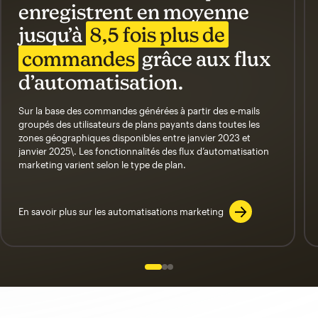
enregistrent en moyenne
jusqu’à
8,5 fois plus de
commandes
grâce aux flux
d’automatisation.
Sur la base des commandes générées à partir des e-mails
groupés des utilisateurs de plans payants dans toutes les
zones géographiques disponibles entre janvier 2023 et
janvier 2025\. Les fonctionnalités des flux d’automatisation
marketing varient selon le type de plan.
En savoir plus sur les automatisations marketing
Slide 1 of 3
Go to slide 2 of 3
Go to slide 3 of 3