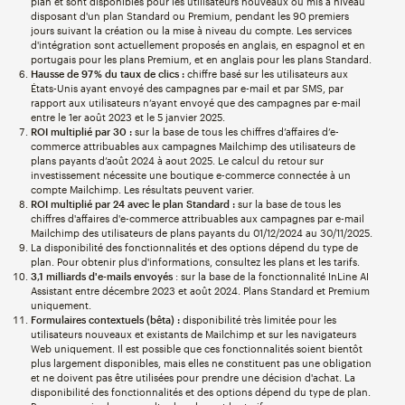
plan et sont disponibles pour les utilisateurs nouveaux ou mis à niveau
disposant d'un plan Standard ou Premium, pendant les 90 premiers
jours suivant la création ou la mise à niveau du compte. Les services
d'intégration sont actuellement proposés en anglais, en espagnol et en
portugais pour les plans Premium, et en anglais pour les plans Standard.
Hausse de 97 % du taux de clics :
chiffre basé sur les utilisateurs aux
États-Unis ayant envoyé des campagnes par e-mail et par SMS, par
rapport aux utilisateurs n’ayant envoyé que des campagnes par e-mail
entre le 1er août 2023 et le 5 janvier 2025.
ROI multiplié par 30 :
sur la base de tous les chiffres d’affaires d’e-
commerce attribuables aux campagnes Mailchimp des utilisateurs de
plans payants d’août 2024 à aout 2025. Le calcul du retour sur
investissement nécessite une boutique e-commerce connectée à un
compte Mailchimp. Les résultats peuvent varier.
ROI multiplié par 24 avec le plan Standard :
sur la base de tous les
chiffres d'affaires d'e-commerce attribuables aux campagnes par e-mail
Mailchimp des utilisateurs de plans payants du 01/12/2024 au 30/11/2025.
La disponibilité des fonctionnalités et des options dépend du type de
plan. Pour obtenir plus d'informations, consultez les plans et les tarifs.
3,1 milliards d'e-mails envoyés
: sur la base de la fonctionnalité InLine AI
Assistant entre décembre 2023 et août 2024. Plans Standard et Premium
uniquement.
Formulaires contextuels (bêta) :
disponibilité très limitée pour les
utilisateurs nouveaux et existants de Mailchimp et sur les navigateurs
Web uniquement. Il est possible que ces fonctionnalités soient bientôt
plus largement disponibles, mais elles ne constituent pas une obligation
et ne doivent pas être utilisées pour prendre une décision d'achat. La
disponibilité des fonctionnalités et des options dépend du type de plan.