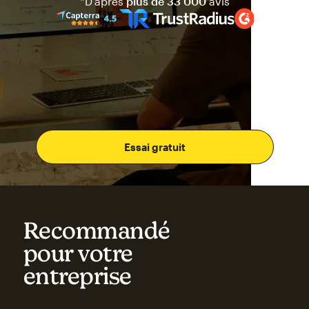
Mailchimp a une note de quat
*D’après
plus de 33 000
avis
Essai gratuit
Recommandé
pour votre
entreprise