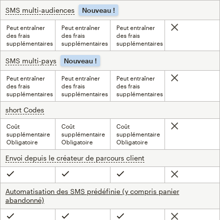
SMS multi-audiences
infobulle
Nouveau !
Peut entraîner
Peut entraîner
Peut entraîner
Non inclus
des frais
des frais
des frais
supplémentaires
supplémentaires
supplémentaires
SMS multi-pays
infobulle
Nouveau !
Peut entraîner
Peut entraîner
Peut entraîner
Non inclus
des frais
des frais
des frais
supplémentaires
supplémentaires
supplémentaires
short Codes
infobulle
Coût
Coût
Coût
Non inclus
supplémentaire
supplémentaire
supplémentaire
Obligatoire
Obligatoire
Obligatoire
Envoi depuis le créateur de parcours client
infobulle
Non inclus
Inclus
Inclus
Inclus
Automatisation des SMS prédéfinie (y compris panier
abandonné)
Non inclus
Inclus
Inclus
Inclus