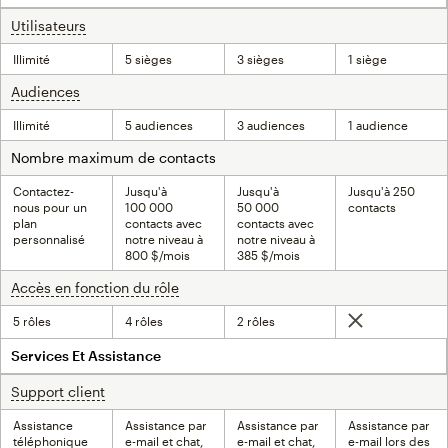
Utilisateurs
infobulle
Illimité
5 sièges
3 sièges
1 siège
Audiences
infobulle
Illimité
5 audiences
3 audiences
1 audience
Nombre maximum de contacts
Contactez-
Jusqu'à
Jusqu'à
Jusqu'à 250
nous pour un
100 000
50 000
contacts
plan
contacts avec
contacts avec
personnalisé
notre niveau à
notre niveau à
800 $/mois
385 $/mois
Accès en fonction du rôle
infobulle
5 rôles
4 rôles
2 rôles
Non inclus
Services Et Assistance
Support client
infobulle
Assistance
Assistance par
Assistance par
Assistance par
téléphonique
e-mail et chat,
e-mail et chat,
e-mail lors des