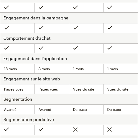
Inclus
Inclus
Inclus
Inclus
Engagement dans la campagne
Inclus
Inclus
Inclus
Inclus
Comportement d'achat
Inclus
Inclus
Inclus
Inclus
Engagement dans l'application
18 mois
3 mois
1 mois
1 mois
Engagement sur le site web
Pages vues
Pages vues
Vues du site
Vues du site
Segmentation
Avancé
Avancé
De base
De base
Segmentation prédictive
infobulle
Non inclus
Non inclus
Inclus
Inclus