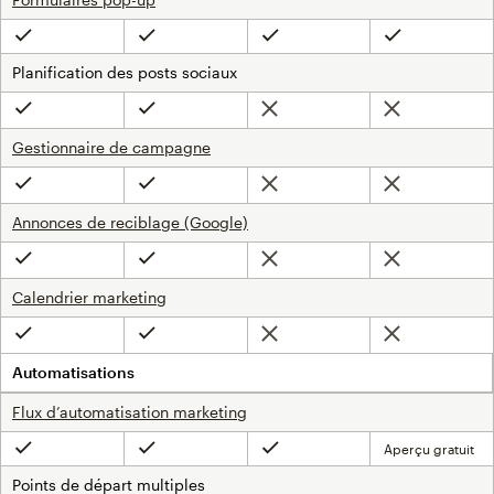
Inclus
Inclus
Inclus
Inclus
Planification des posts sociaux
Non inclus
Non inclus
Inclus
Inclus
Gestionnaire de campagne
Non inclus
Non inclus
Inclus
Inclus
Annonces de reciblage (Google)
Non inclus
Non inclus
Inclus
Inclus
Calendrier marketing
Non inclus
Non inclus
Inclus
Inclus
Automatisations
Flux d’automatisation marketing
Aperçu gratuit
Inclus
Inclus
Inclus
Points de départ multiples