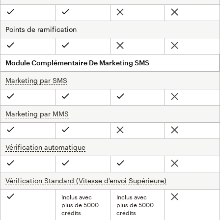
Non inclus
Non inclus
Inclus
Inclus
Points de ramification
Non inclus
Non inclus
Inclus
Inclus
Module Complémentaire De Marketing SMS
Marketing par SMS
infobulle
Non inclus
Inclus
Inclus
Inclus
Marketing par MMS
infobulle
Non inclus
Non inclus
Inclus
Inclus
Vérification automatique
infobulle
Non inclus
Inclus
Inclus
Inclus
Vérification Standard (Vitesse d’envoi Supérieure)
infobulle
Inclus avec
Inclus avec
Non inclus
Inclus
plus de 5000
plus de 5000
crédits
crédits