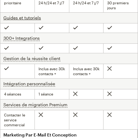
prioritaire
24 h/24 et 7 j/7
24 h/24 et 7 j/7
30 premiers
jours
Guides et tutoriels
Inclus
Inclus
Inclus
Inclus
300+ Integrations
infobulle
Inclus
Inclus
Inclus
Inclus
Gestion de la réussite client
infobulle
Inclus avec 30k
Inclus avec 30k
Non inclus
Inclus
contacts +
contacts +
Intégration personnalisée
infobulle
4 séances
1 séance
Non inclus
Non inclus
Services de migration Premium
infobulle
Contacter le
Non inclus
Non inclus
Non inclus
service
commercial
Marketing Par E-Mail Et Conception