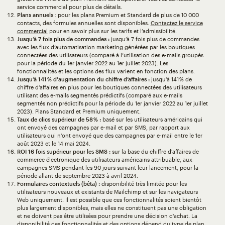
service commercial pour plus de détails.
Plans annuels
: pour les plans Premium et Standard de plus de 10 000
contacts, des formules annuelles sont disponibles.
Contactez le service
commercial
pour en savoir plus sur les tarifs et l’admissibilité.
Jusqu’à 7 fois plus de commandes :
jusqu’à 7 fois plus de commandes
avec les flux d’automatisation marketing générées par les boutiques
connectées des utilisateurs (comparé à l’utilisation des e-mails groupés
pour la période du 1er janvier 2022 au 1er juillet 2023). Les
fonctionnalités et les options des flux varient en fonction des plans.
Jusqu’à 141 % d'augmentation du chiffre d’affaires :
jusqu’à 141 % de
chiffre d’affaires en plus pour les boutiques connectées des utilisateurs
utilisant des e-mails segmentés prédictifs (comparé aux e-mails
segmentés non prédictifs pour la période du 1er janvier 2022 au 1er juillet
2023). Plans Standard et Premium uniquement.
Taux de clics supérieur de 58 % :
basé sur les utilisateurs américains qui
ont envoyé des campagnes par e-mail et par SMS, par rapport aux
utilisateurs qui n'ont envoyé que des campagnes par e-mail entre le 1er
août 2023 et le 14 mai 2024.
ROI 16 fois supérieur pour les SMS :
sur la base du chiffre d'affaires de
commerce électronique des utilisateurs américains attribuable, aux
campagnes SMS pendant les 90 jours suivant leur lancement, pour la
période allant de septembre 2023 à avril 2024.
Formulaires contextuels (bêta) :
disponibilité très limitée pour les
utilisateurs nouveaux et existants de Mailchimp et sur les navigateurs
Web uniquement. Il est possible que ces fonctionnalités soient bientôt
plus largement disponibles, mais elles ne constituent pas une obligation
et ne doivent pas être utilisées pour prendre une décision d'achat. La
disponibilité des fonctionnalités et des options dépend du type de plan.