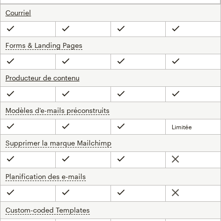
Courriel
Inclus
Inclus
Inclus
Inclus
Forms & Landing Pages
infobulle
Inclus
Inclus
Inclus
Inclus
Producteur de contenu
Inclus
Inclus
Inclus
Inclus
Modèles d'e-mails préconstruits
infobulle
Limitée
Inclus
Inclus
Inclus
Supprimer la marque Mailchimp
infobulle
Non inclus
Inclus
Inclus
Inclus
Planification des e-mails
infobulle
Non inclus
Inclus
Inclus
Inclus
Custom-coded Templates
infobulle