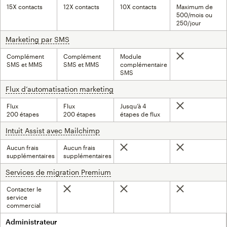
15X contacts
12X contacts
10X contacts
Maximum de
500/mois ou
250/jour
Marketing par SMS
infobulle
Complément
Complément
Module
Non inclus
SMS et MMS
SMS et MMS
complémentaire
SMS
Flux d’automatisation marketing
infobulle
Flux
Flux
Jusqu’à 4
Non inclus
200 étapes
200 étapes
étapes de flux
Intuit Assist avec Mailchimp
infobulle
Aucun frais
Aucun frais
Non inclus
Non inclus
supplémentaires
supplémentaires
Services de migration Premium
infobulle
Contacter le
Non inclus
Non inclus
Non inclus
service
commercial
Administrateur