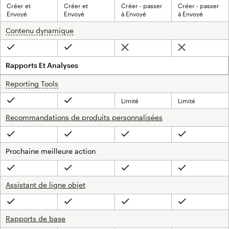
Créer et
Créer et
Créer - passer
Créer - passer
Envoyé
Envoyé
à Envoyé
à Envoyé
Contenu dynamique
infobulle
Non inclus
Non inclus
Inclus
Inclus
Rapports Et Analyses
Reporting Tools
infobulle
Limité
Limité
Inclus
Inclus
Recommandations de produits personnalisées
Inclus
Inclus
Inclus
Inclus
Prochaine meilleure action
Inclus
Inclus
Inclus
Inclus
Assistant de ligne objet
Inclus
Inclus
Inclus
Inclus
Rapports de base