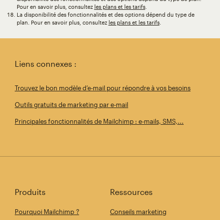
Pour en savoir plus, consultez
les plans et les tarifs
.
La disponibilité des fonctionnalités et des options dépend du type de
plan. Pour en savoir plus, consultez
les plans et les tarifs
.
Liens connexes :
Trouvez le bon modèle d’e-mail pour répondre à vos besoins
Outils gratuits de marketing par e-mail
Principales fonctionnalités de Mailchimp : e-mails, SMS,...
Produits
Ressources
Pourquoi Mailchimp ?
Conseils marketing