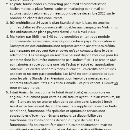
La plate-forme leader en marketing par e-mail et automatisation :
Mailchimp est la plate-forme leader en marketing par e-mail et
automatisation selon les données publiques de décembre 2023 sur le
nombre de clients des concurrents.
ROI multiplié par 24 avec le plan Standard :
sur la base de tous les
chiffres d'affaires d'e-commerce attribuables aux campagnes Mailchimp
des utilisateurs de plans payants d'avril 2023 à avril 2024.
Marketing par SMS
: les SMS sont disponibles en tant que module
complémentaire des plans payants pour certains pays. L'application et
l'acceptation des conditions sont requises avant d'acheter des crédits.
Les messages ne peuvent être envoyés qu'aux contacts dans le pays
sélectionné. Les messages en Australie ne sont disponibles que pour les
contacts dont le numéro commence par l'indicatif +61. Les crédits SMS
sont ajoutés à votre compte une fois l'achat effectué et l'approbation
obtenue. Les crédits sont émis mensuellement. Les crédits non utilisés
expirent et ne sont pas reconduits. Les MMS ne sont disponibles que
pour les plans Standard et Premium pour l'envoi de messages aux
contacts situés aux États-Unis et au Canada. Les prix varient. Cliquez
ici
pour en savoir plus.
Intuit Assist :
la fonctionnalité Intuit Assist (bêta) est disponible en
anglais uniquement pour certains utilisateurs ayant un plan Premium, un
plan Standard ou un ancien plan dans certains pays. L'accès à Intuit
Assist est actuellement disponible sans frais supplémentaires. Les tarifs,
conditions, fonctionnalités spéciales et options de service sont
susceptibles d'être modifiés sans préavis. La disponibilité des
fonctionnalités et des options dépend du type de plan. Les
fonctionnalités pourraient être disponibles prochainement, mais ne
constituent pas une obligation et ne doivent pas être utilisées pour