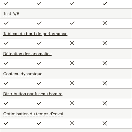
Inclus
Inclus
Inclus
Inclus
Test A/B
infobulle
Non inclus
Inclus
Inclus
Inclus
Tableau de bord de performance
Non inclus
Non inclus
Inclus
Inclus
Détection des anomalies
Non inclus
Non inclus
Inclus
Inclus
Contenu dynamique
infobulle
Non inclus
Non inclus
Inclus
Inclus
Distribution par fuseau horaire
Non inclus
Non inclus
Inclus
Inclus
Optimisation du temps d'envoi
infobulle
Non inclus
Non inclus
Inclus
Inclus