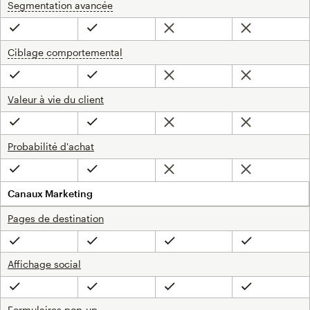
Segmentation avancée
infobulle
Non inclus
Non inclus
Inclus
Inclus
Ciblage comportemental
infobulle
Non inclus
Non inclus
Inclus
Inclus
Valeur à vie du client
Non inclus
Non inclus
Inclus
Inclus
Probabilité d'achat
Non inclus
Non inclus
Inclus
Inclus
Canaux Marketing
Pages de destination
Inclus
Inclus
Inclus
Inclus
Affichage social
Inclus
Inclus
Inclus
Inclus
Formulaires pop-up