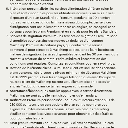
prendre une décision d'achat.
Intégration personnalisée :
les services d'intégration diffèrent selon le
plan et sont disponibles pour les utilisateurs nouveaux ou mis à niveau
disposant d'un plan Standard ou Premium, pendant les 90 premiers
jours suivant la création ou la mise à niveau du compte. Les services
d'intégration sont actuellement proposés en anglais, en espagnol et en
portugais pour les plans Premium, et en anglais pour les plans Standard.
Services de Migration Premium :
les services de migration Premium sont
disponibles pour certains des nouveaux titulaires d’un compte
Mailchimp Premium de certains pays, qui contactent le service
commercial pour s’inscrire à Mailchimp et discuter de leurs besoins en
matière de migration. Services disponibles pendant les 30 premiers jours
suivant la création du compte. L’admissibilité et l’acceptation des
conditions sont requises. Consultez les
conditions
pour en savoir plus.
Gestion de la réussite client :
la Réussite client est incluse dans certains
plans personnalisés lorsque le niveau minimum de dépenses Mailchimp
est de 299$ par mois.Tous les échanges téléphoniques avec l'équipe de
réussite client de Mailchimp ne sont actuellement disponibles qu'en
anglais Traduction dans certaines langues sur demande.
Assistance téléphonique :
tous les appels avec le service d’assistance
Mailchimp ne sont actuellement disponibles qu’en anglais.
Tarification Premium personnalisée :
pour les utilisateurs ayant plus de
250 000 contacts, plusieurs options de plan sont disponibles pour
aligner les limites mensuelles d’e-mails avec vos besoins marketing.
Veuillez contacter le service des ventes pour obtenir plus de détails et
pour connaître les prix.
Essai gratuit Premium :
pour les nouveaux clients admissibles, un essai
gratuit de 1 mois du plan Premium est disponible. Veuillez contacter le