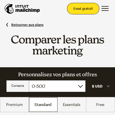
Men
Essai gratuit
Retourner aux plans
Comparer les plans
marketing
Personnalisez vos plans et offres
Contacts
Premium
Standard
Essentials
Free