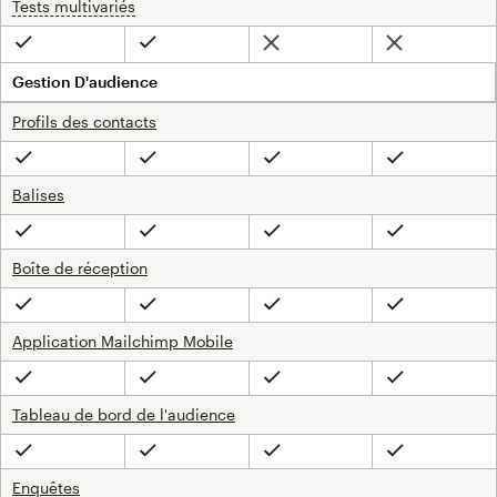
Tests multivariés
infobulle
Non inclus
Non inclus
Inclus
Inclus
Gestion D'audience
Profils des contacts
Inclus
Inclus
Inclus
Inclus
Balises
Inclus
Inclus
Inclus
Inclus
Boîte de réception
Inclus
Inclus
Inclus
Inclus
Application Mailchimp Mobile
Inclus
Inclus
Inclus
Inclus
Tableau de bord de l'audience
Inclus
Inclus
Inclus
Inclus
Enquêtes