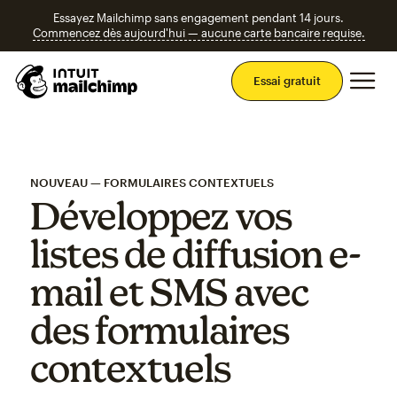
Essayez Mailchimp sans engagement pendant 14 jours.
Commencez dès aujourd'hui — aucune carte bancaire requise.
Men
Essai gratuit
NOUVEAU — FORMULAIRES CONTEXTUELS
Développez vos
listes de diffusion e-
mail et SMS avec
des formulaires
contextuels