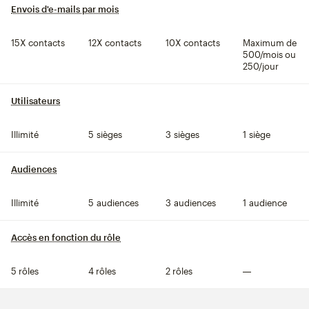
Envois d'e-mails par mois
infobulle
15X contacts
12X contacts
10X contacts
Maximum de
500/mois ou
250/jour
Utilisateurs
infobulle
Illimité
5 sièges
3 sièges
1 siège
Audiences
infobulle
Illimité
5 audiences
3 audiences
1 audience
Accès en fonction du rôle
infobulle
5 rôles
4 rôles
2 rôles
Non inclus