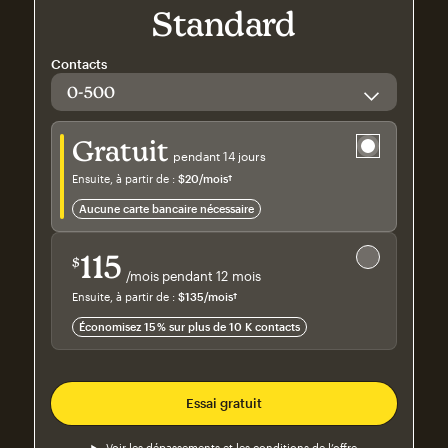
Standard
Contacts
Essai gratuit
Gratuit
pendant 14 jours
Ensuite, à partir de :
$20
/mois†
par mois†
aucune carte bancaire nécessaire
Économisez 15 %
sur plus de 10 000+ contacts
115
$
/mois pendant 12 mois
$115
par mois pendant 12 mois
Ensuite, à partir de :
$135
/mois†
par mois†
Économisez 15 % sur plus de 10 K contacts
Essai gratuit
Voir les dépassements et les conditions de l’offre