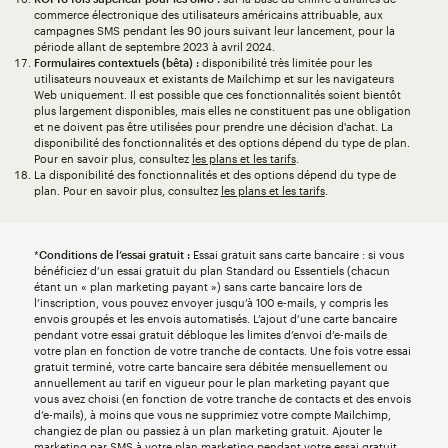
commerce électronique des utilisateurs américains attribuable, aux
campagnes SMS pendant les 90 jours suivant leur lancement, pour la
période allant de septembre 2023 à avril 2024.
Formulaires contextuels (bêta) :
disponibilité très limitée pour les
utilisateurs nouveaux et existants de Mailchimp et sur les navigateurs
Web uniquement. Il est possible que ces fonctionnalités soient bientôt
plus largement disponibles, mais elles ne constituent pas une obligation
et ne doivent pas être utilisées pour prendre une décision d'achat. La
disponibilité des fonctionnalités et des options dépend du type de plan.
Pour en savoir plus, consultez
les plans et les tarifs
.
La disponibilité des fonctionnalités et des options dépend du type de
plan. Pour en savoir plus, consultez
les plans et les tarifs
.
*
Conditions de l’essai gratuit :
Essai gratuit sans carte bancaire : si vous
bénéficiez d’un essai gratuit du plan Standard ou Essentiels (chacun
étant un « plan marketing payant ») sans carte bancaire lors de
l’inscription, vous pouvez envoyer jusqu’à 100 e-mails, y compris les
envois groupés et les envois automatisés. L’ajout d’une carte bancaire
pendant votre essai gratuit débloque les limites d’envoi d’e-mails de
votre plan en fonction de votre tranche de contacts. Une fois votre essai
gratuit terminé, votre carte bancaire sera débitée mensuellement ou
annuellement au tarif en vigueur pour le plan marketing payant que
vous avez choisi (en fonction de votre tranche de contacts et des envois
d’e-mails), à moins que vous ne supprimiez votre compte Mailchimp,
changiez de plan ou passiez à un plan marketing gratuit. Ajouter le
marketing par SMS à votre plan marketing pendant votre essai gratuit