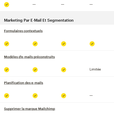
Non inclus
Non inclus
Non inclus
Inclus
Marketing Par E-Mail Et Segmentation
Formulaires contextuels
infobulle
Inclus
Inclus
Inclus
Inclus
Modèles d'e-mails préconstruits
infobulle
Limitée
Inclus
Inclus
Inclus
Planification des e-mails
infobulle
Non inclus
Inclus
Inclus
Inclus
Supprimer la marque Mailchimp
infobulle