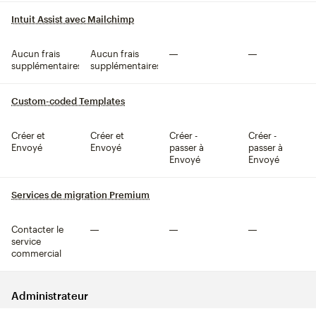
Intuit Assist avec Mailchimp
infobulle
Aucun frais
Aucun frais
Non inclus
Non inclus
supplémentaires
supplémentaires
Custom-coded Templates
infobulle
Créer et
Créer et
Créer -
Créer -
Envoyé
Envoyé
passer à
passer à
Envoyé
Envoyé
Services de migration Premium
infobulle
Contacter le
Non inclus
Non inclus
Non inclus
service
commercial
Administrateur