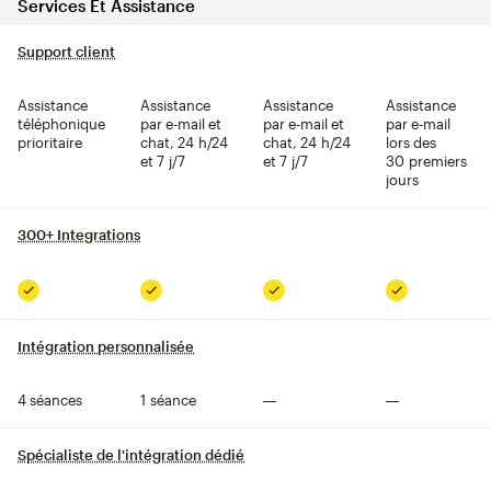
Services Et Assistance
Support client
infobulle
Assistance
Assistance
Assistance
Assistance
téléphonique
par e-mail et
par e-mail et
par e-mail
prioritaire
chat, 24 h/24
chat, 24 h/24
lors des
et 7 j/7
et 7 j/7
30 premiers
jours
300+ Integrations
infobulle
Inclus
Inclus
Inclus
Inclus
Intégration personnalisée
infobulle
4 séances
1 séance
Non inclus
Non inclus
Spécialiste de l'intégration dédié
infobulle