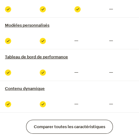
Non inclus
Inclus
Inclus
Inclus
Modèles personnalisés
infobulle
Non inclus
Non inclus
Inclus
Inclus
Tableau de bord de performance
Non inclus
Non inclus
Inclus
Inclus
Contenu dynamique
infobulle
Non inclus
Non inclus
Inclus
Inclus
Comparer toutes les caractéristiques