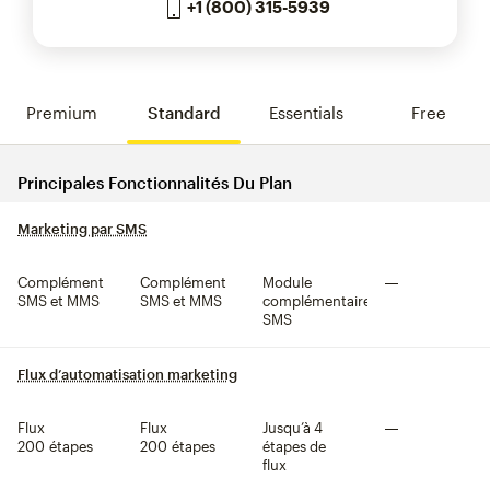
+1 (800) 315-5939
Premium
Standard
Essentials
Free
Comparer les fonctionnalités 
Principales Fonctionnalités Du Plan
Marketing par SMS
infobulle
Complément
Complément
Module
Non inclus
SMS et MMS
SMS et MMS
complémentaire
SMS
Flux d’automatisation marketing
infobulle
Flux
Flux
Jusqu’à 4
Non inclus
200 étapes
200 étapes
étapes de
flux