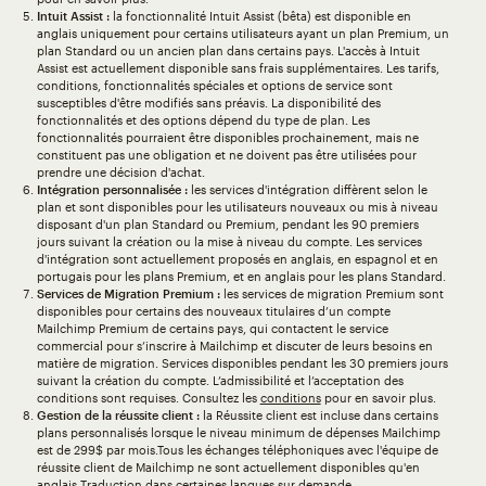
Intuit Assist :
la fonctionnalité Intuit Assist (bêta) est disponible en
anglais uniquement pour certains utilisateurs ayant un plan Premium, un
plan Standard ou un ancien plan dans certains pays. L'accès à Intuit
Assist est actuellement disponible sans frais supplémentaires. Les tarifs,
conditions, fonctionnalités spéciales et options de service sont
susceptibles d'être modifiés sans préavis. La disponibilité des
fonctionnalités et des options dépend du type de plan. Les
fonctionnalités pourraient être disponibles prochainement, mais ne
constituent pas une obligation et ne doivent pas être utilisées pour
prendre une décision d'achat.
Intégration personnalisée :
les services d'intégration diffèrent selon le
plan et sont disponibles pour les utilisateurs nouveaux ou mis à niveau
disposant d'un plan Standard ou Premium, pendant les 90 premiers
jours suivant la création ou la mise à niveau du compte. Les services
d'intégration sont actuellement proposés en anglais, en espagnol et en
portugais pour les plans Premium, et en anglais pour les plans Standard.
Services de Migration Premium :
les services de migration Premium sont
disponibles pour certains des nouveaux titulaires d’un compte
Mailchimp Premium de certains pays, qui contactent le service
commercial pour s’inscrire à Mailchimp et discuter de leurs besoins en
matière de migration. Services disponibles pendant les 30 premiers jours
suivant la création du compte. L’admissibilité et l’acceptation des
conditions sont requises. Consultez les
conditions
pour en savoir plus.
Gestion de la réussite client :
la Réussite client est incluse dans certains
plans personnalisés lorsque le niveau minimum de dépenses Mailchimp
est de 299$ par mois.Tous les échanges téléphoniques avec l'équipe de
réussite client de Mailchimp ne sont actuellement disponibles qu'en
anglais Traduction dans certaines langues sur demande.