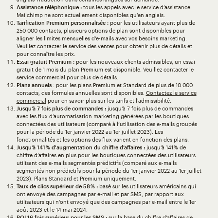
Assistance téléphonique :
tous les appels avec le service d’assistance
Mailchimp ne sont actuellement disponibles qu’en anglais.
Tarification Premium personnalisée :
pour les utilisateurs ayant plus de
250 000 contacts, plusieurs options de plan sont disponibles pour
aligner les limites mensuelles d’e-mails avec vos besoins marketing.
Veuillez contacter le service des ventes pour obtenir plus de détails et
pour connaître les prix.
Essai gratuit Premium :
pour les nouveaux clients admissibles, un essai
gratuit de 1 mois du plan Premium est disponible. Veuillez contacter le
service commercial pour plus de détails.
Plans annuels
: pour les plans Premium et Standard de plus de 10 000
contacts, des formules annuelles sont disponibles.
Contactez le service
commercial
pour en savoir plus sur les tarifs et l’admissibilité.
Jusqu’à 7 fois plus de commandes :
jusqu’à 7 fois plus de commandes
avec les flux d’automatisation marketing générées par les boutiques
connectées des utilisateurs (comparé à l’utilisation des e-mails groupés
pour la période du 1er janvier 2022 au 1er juillet 2023). Les
fonctionnalités et les options des flux varient en fonction des plans.
Jusqu’à 141 % d'augmentation du chiffre d’affaires :
jusqu’à 141 % de
chiffre d’affaires en plus pour les boutiques connectées des utilisateurs
utilisant des e-mails segmentés prédictifs (comparé aux e-mails
segmentés non prédictifs pour la période du 1er janvier 2022 au 1er juillet
2023). Plans Standard et Premium uniquement.
Taux de clics supérieur de 58 % :
basé sur les utilisateurs américains qui
ont envoyé des campagnes par e-mail et par SMS, par rapport aux
utilisateurs qui n'ont envoyé que des campagnes par e-mail entre le 1er
août 2023 et le 14 mai 2024.
ROI 16 fois supérieur pour les SMS :
sur la base du chiffre d'affaires de