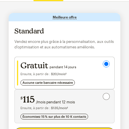
Meilleure offre
infobulle
Standard
Vendez encore plus grâce à la personnalisation, aux outils
d'optimisation et aux automatismes améliorés.
Essai gratuit
Gratuit
pendant 14 jours
Ensuite, à partir de :
$20
/mois†
par mois†
aucune carte bancaire nécessaire
Économisez 15 %
sur plus de 10 000+ contacts
115
$
/mois pendant 12 mois
$115
par mois pendant 12 mois
Ensuite, à partir de :
$135
/mois†
par mois†
Économisez 15 % sur plus de 10 K contacts