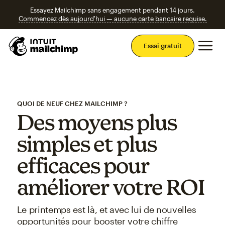
Essayez Mailchimp sans engagement pendant 14 jours.
Commencez dès aujourd'hui — aucune carte bancaire requise.
Men
Essai gratuit
QUOI DE NEUF CHEZ MAILCHIMP ?
Des moyens plus
simples et plus
efficaces pour
améliorer votre ROI
Le printemps est là, et avec lui de nouvelles
opportunités pour booster votre chiffre