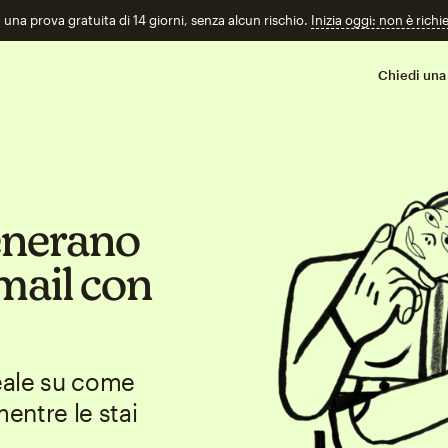
n una prova gratuita di 14 giorni, senza alcun rischio.
Inizia oggi: non è richi
Chiedi una
generano
mail con
reale su come
mentre le stai