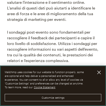
valutare l'interazione e il sentimento online.
L'analisi di questi dati può aiutarti a identificare le
aree di forza e le aree di miglioramento della tua
strategia di marketing per eventi.
I sondaggi post-evento sono fondamentali per
raccogliere il feedback dei partecipanti e capire il
loro livello di soddisfazione. Utilizza i sondaggi per
raccogliere informazioni su vari aspetti dell'evento,
tra cui la qualità dei contenuti, le prestazioni dei
relatori e l'esperienza complessiva.
Mailchimp uses cookies for our website to function properly; some
Inoltre, sfrutta i dati comportamentali delle app per
are optional and help deliver a personalized and enhanced
eventi, come la partecipazione alle sessioni, le
experience. You can consent to all or allow any level of cookies via
“Customize Settings” and preferences can be changed at anytime.
interazioni con gli stand e le risposte ai sondaggi,
To learn more, read our
Cookie Statement
per ottenere dati più approfonditi sul
comportamento e sulle preferenze dei
Customize settings
partecipanti.