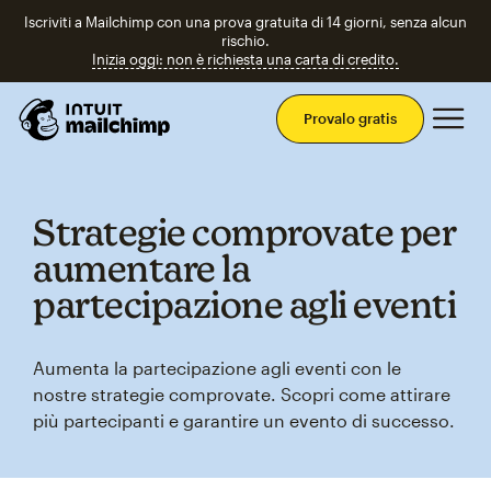
Iscriviti a Mailchimp con una prova gratuita di 14 giorni, senza alcun
rischio.
Inizia oggi: non è richiesta una carta di credito.
Men
Provalo gratis
Strategie comprovate per
aumentare la
partecipazione agli eventi
Aumenta la partecipazione agli eventi con le
nostre strategie comprovate. Scopri come attirare
più partecipanti e garantire un evento di successo.