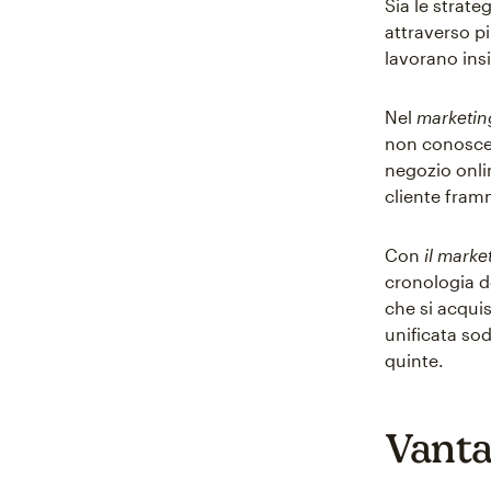
Sia le strate
attraverso pi
lavorano ins
Nel
marketin
non conosce g
negozio onli
cliente fram
Con
il mark
cronologia de
che si acquis
unificata sod
quinte.
Vanta