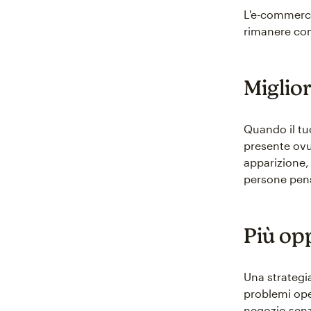
L'e-commerce
rimanere compe
Miglior
Quando il tu
presente ovu
apparizione, 
persone pens
Più op
Una strategi
problemi oper
negozio senza