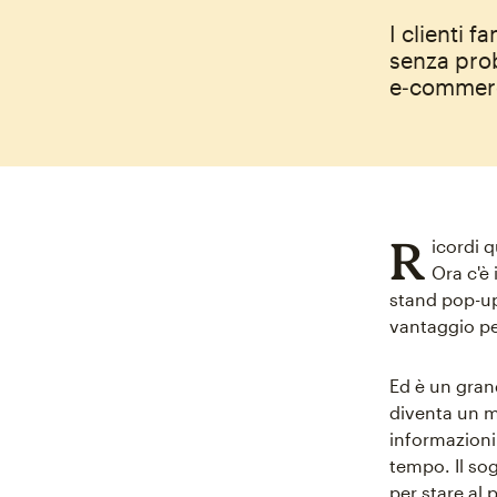
I clienti 
senza prob
e‑commerc
R
icordi 
Ora c'è
stand pop-u
vantaggio pe
Ed è un grand
diventa un ma
informazioni
tempo. Il sog
per stare al 