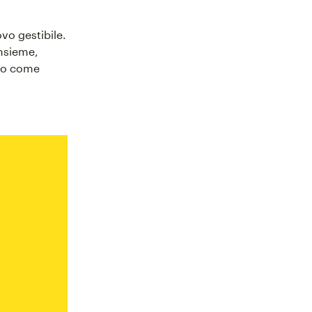
ovo gestibile.
nsieme,
cco come