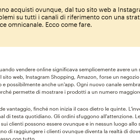
fanno acquisti ovunque, dal tuo sito web a Instag
lemi su tutti i canali di riferimento con una strat
e omnicanale. Ecco come fare.
quando vendere online significava semplicemente avere un 
 il sito web, Instagram Shopping, Amazon, forse un negozio 
p e possibilmente anche un'app. Ogni nuovo canale sembr
rché permette di mostrare i prodotti a un numero maggior
e vantaggio, finché non inizia il caos dietro le quinte. L'in
l di testa quotidiano. Gli ordini sfuggono all'attenzione. L
 sui clienti possono essere ovunque e in nessun luogo allo 
no di raggiungere i clienti ovunque diventa la realtà di dov
passo con tutto.