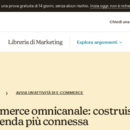
n una prova gratuita di 14 giorni, senza alcun rischio.
Inizia oggi: non è richi
Chiedi una
Libreria di Marketing
Esplora argomenti
AVVIA UN'ATTIVITÀ DI E-COMMERCE
erce omnicanale: costruis
ienda più connessa