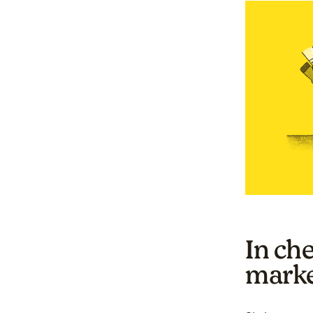
In ch
marke