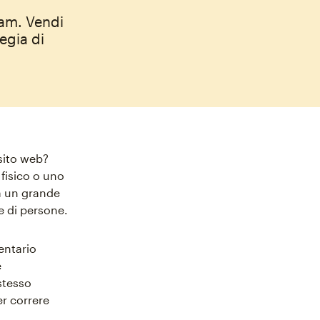
ram. Vendi
egia di
sito web?
fisico o uno
a un grande
e di persone.
ventario
e
stesso
er correre