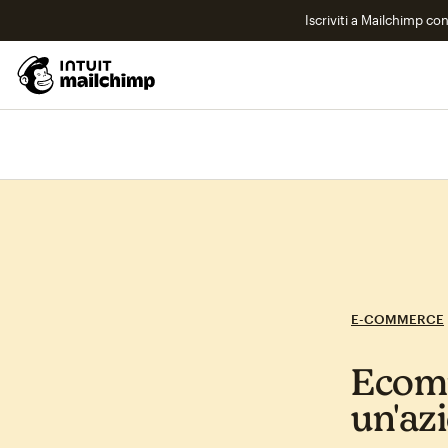
Iscriviti a Mailchimp co
E-COMMERCE
Ecomm
un'az