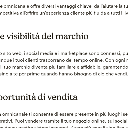
 omnicanale offre diversi vantaggi chiave, dall'aiutare la t
titiva all'offrire un'esperienza cliente più fluida a tutti i live
e visibilità del marchio
o sito web, i social media e i marketplace sono connessi, pu
nque i tuoi clienti trascorrano del tempo online. Con ogni
il tuo marchio diventa più familiare e affidabile, garantendo
ino a te per prime quando hanno bisogno di ciò che vendi
portunità di vendita
a omnicanale ti consente di essere presente in più luoghi s
ativi. Puoi vendere tramite il tuo negozio online, sui social
 dover gestire sistemi separati. Avere più canali significa 