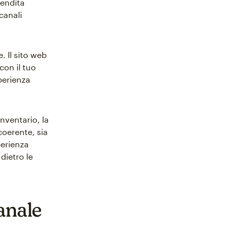
endita
canali
 Il sito web
con il tuo
perienza
inventario, la
coerente, sia
perienza
dietro le
anale