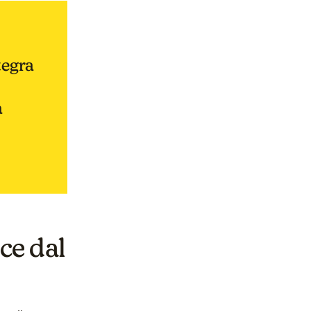
tegra
a
ce dal