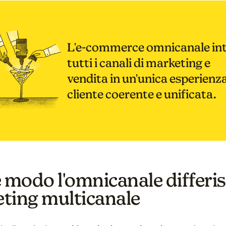
L'e-commerce omnicanale in
tutti i canali di marketing e
vendita in un'unica esperienz
cliente coerente e unificata.
e modo l'omnicanale differis
ting multicanale