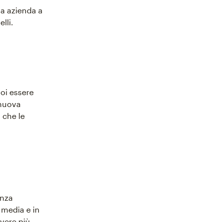
ua azienda a
lli.
oi essere
 nuova
 che le
.
enza
 media e in
avere più