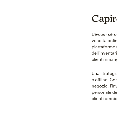
Capir
L'
e-commerc
vendita onlin
piattaforme 
dell'inventar
clienti rima
Una strategi
e offline. Co
negozio, l'inv
personale de
clienti omnic