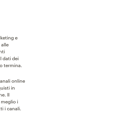
rketing e
 alle
nti
I dati dei
 o termina.
canali online
uisti in
e. Il
 meglio i
i i canali.