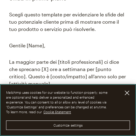
Scegli questo template per evidenziare le sfide del
tuo potenziale cliente prima di mostrare come il
tuo prodotto o servizio può risolverle.
Gentile [Name],
La maggior parte dei [titoli professionali] ci dice
che sprecano [X] ore a settimana per [punto
critico]. Questo è [costo/impatto] all'anno solo per
[attività manuale].
Mailchimp uses cookies for our website to function properly; some
are optional and help deliver a personalized and enhanced
Abbiamo aiutato [un'azienda simile] a ridurre tale
experience. You can consent to all or allow any level of cookies via
tempo a [nuovo tempo] tramite [approccio
“Customize Settings” and preferences can be changed at anytime.
To learn more, read our
Cookie Statement
risolutivo].
Customize settings
Vuoi vedere come? Usa il link del mio calendario