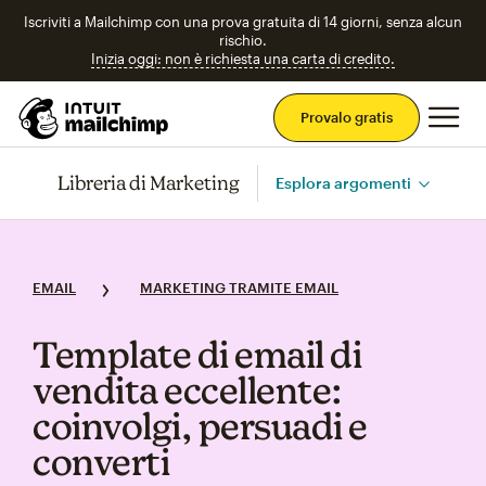
Iscriviti a Mailchimp con una prova gratuita di 14 giorni, senza alcun
rischio.
Inizia oggi: non è richiesta una carta di credito.
Men
Provalo gratis
Libreria di Marketing
Esplora argomenti
EMAIL
MARKETING TRAMITE EMAIL
Template di email di
vendita eccellente:
coinvolgi, persuadi e
converti