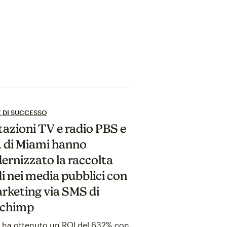
E DI SUCCESSO
tazioni TV e radio PBS e
 di Miami hanno
rnizzato la raccolta
i nei media pubblici con
arketing via SMS di
lchimp
ha ottenuto un ROI del 632% con