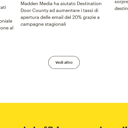
sorpre
Madden Media ha aiutato Destination
ati
destin
Door County ad aumentare i tassi di
apertura delle email del 20% grazie a
oniale
campagne stagionali
ione al
Vedi altro