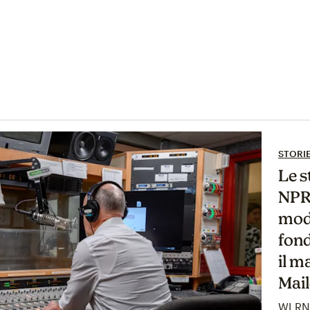
STORI
Le s
NPR
mode
fond
il m
Mai
WLRN 