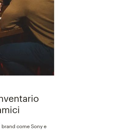
inventario
amici
on brand come Sony e