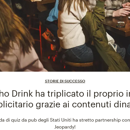
STORIE DI SUCCESSO
 Drink ha triplicato il proprio 
licitario grazie ai contenuti din
da di quiz da pub degli Stati Uniti ha stretto partnership c
Jeopardy!