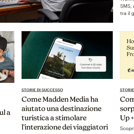
SMS, 
tra il
STORIE DI SUCCESSO
STORIE
Come Madden Media ha
Com
aiutato una destinazione
sorp
ul a
turistica a stimolare
Up 
l'interazione dei viaggiatori
Scopri