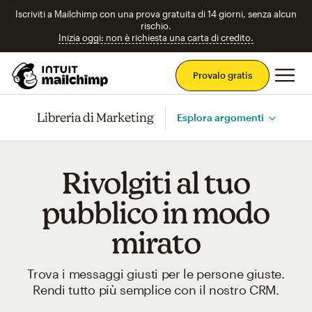
Iscriviti a Mailchimp con una prova gratuita di 14 giorni, senza alcun
rischio.
Inizia oggi: non è richiesta una carta di credito.
Men
Provalo gratis
Libreria di Marketing
Esplora argomenti
Rivolgiti al tuo
pubblico in modo
mirato
Trova i messaggi giusti per le persone giuste.
Rendi tutto più semplice con il nostro CRM.