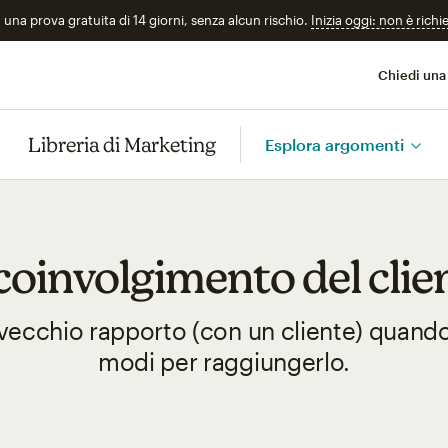
n una prova gratuita di 14 giorni, senza alcun rischio.
Inizia oggi: non è richi
Chiedi una
Libreria di Marketing
Esplora argomenti
coinvolgimento del clie
vecchio rapporto (con un cliente) quando
modi per raggiungerlo.