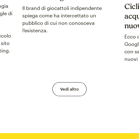
Cicl
ogia
Il brand di giocattoli indipendente
gle di
acqu
spiega come ha intercettato un
pubblico di cui non conosceva
nuo
l’esistenza.
ccolo
Ecco 
sito
Google
ting.
con se
nuovi 
Vedi altro