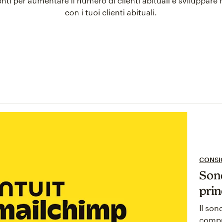
ti per aumentare il numero di clienti abituali e sviluppare re
con i tuoi clienti abituali.
CONSIG
Son
prin
Il so
compr