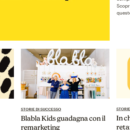
Scopr
questo
STORIE
STORIE DI SUCCESSO
In c
Blabla Kids guadagna con il
reta
remarketing