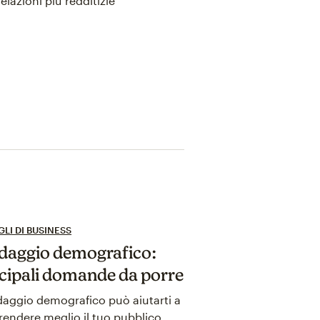
lazioni più redditizie
LI DI BUSINESS
daggio demografico:
cipali domande da porre
ndaggio demografico può aiutarti a
endere meglio il tuo pubblico.