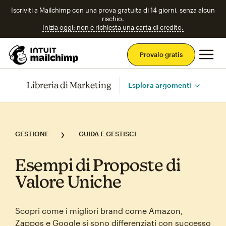
Iscriviti a Mailchimp con una prova gratuita di 14 giorni, senza alcun
rischio.
Inizia oggi: non è richiesta una carta di credito.
Men
Provalo gratis
Libreria di Marketing
Esplora argomenti
GESTIONE
GUIDA E GESTISCI
Esempi di Proposte di
Valore Uniche
Scopri come i migliori brand come Amazon,
Zappos e Google si sono differenziati con successo