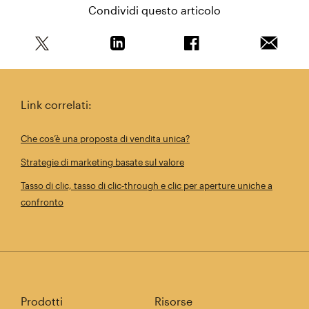
Condividi questo articolo
Condividi questo articolo su Twitter
Condividi questo articolo su Linkedi
Condividi questo arti
Invia qu
Link correlati:
Che cos’è una proposta di vendita unica?
Strategie di marketing basate sul valore
Tasso di clic, tasso di clic‑through e clic per aperture uniche a
confronto
Prodotti
Risorse